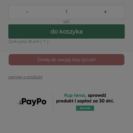
-
+
szt.
do koszyka
Zyskujesz
35
pkt [
?
]
Dodaj do swojej listy życzeń
zapytaj o produkt