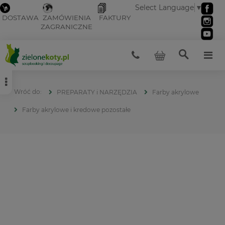
Select Language
▼
DOSTAWA
ZAMÓWIENIA
FAKTURY
ZAGRANICZNE
PREPARATY i NARZĘDZIA
Farby akrylowe
Farby akrylowe i kredowe pozostałe