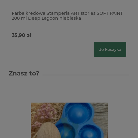
Farba kredowa Stamperia ART stories SOFT PAINT
Fa
200 ml Deep Lagoon niebieska
20
35,90 zł
35
do koszyka
Znasz to?