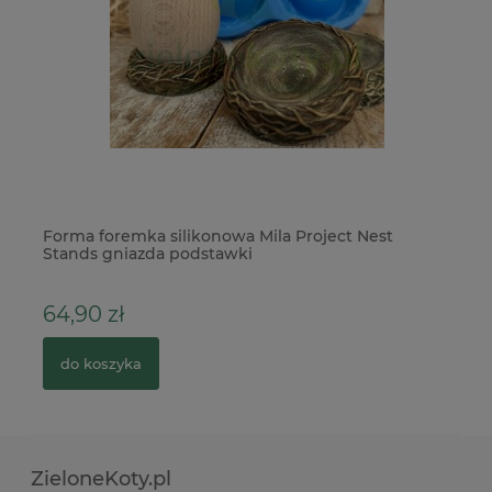
Forma foremka silikonowa Mila Project Nest
Ko
Stands gniazda podstawki
64,90 zł
4
do koszyka
ZieloneKoty.pl