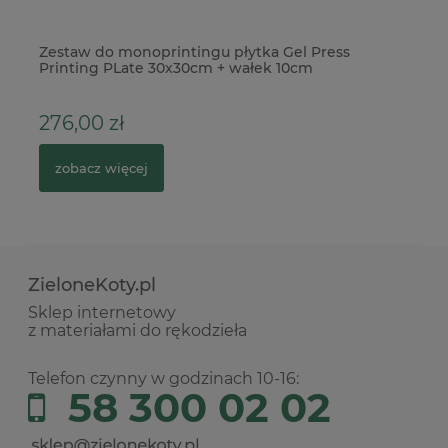
Zestaw do monoprintingu płytka Gel Press
Wy
Printing PLate 30x30cm + wałek 10cm
kl
276,00 zł
5
zobacz więcej
ZieloneKoty.pl
Sklep internetowy
z materiałami do rękodzieła
Telefon czynny w godzinach 10-16:
58 300 02 02