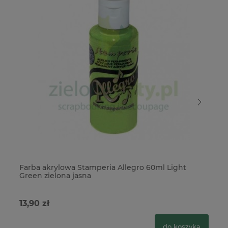
Farba akrylowa Stamperia Allegro 60ml Light
Fa
Green zielona jasna
Gr
13,90 zł
13
do koszyka