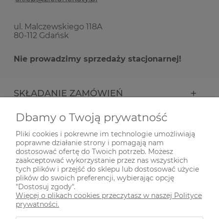
ul. Malczewskiego 118A
80-112 Gdańsk
Nie prowadzimy sprzedaży stacjonarnej!
SKŁADANIE ZAMÓWIEŃ
Dbamy o Twoją prywatność
INFORMACJE
Pliki cookies i pokrewne im technologie umożliwiają
poprawne działanie strony i pomagają nam
ODWIEDŹ NAS NA
dostosować ofertę do Twoich potrzeb. Możesz
zaakceptować wykorzystanie przez nas wszystkich
tych plików i przejść do sklepu lub dostosować użycie
plików do swoich preferencji, wybierając opcję
"Dostosuj zgody".
Więcej o plikach cookies przeczytasz w naszej Polityce
prywatności.