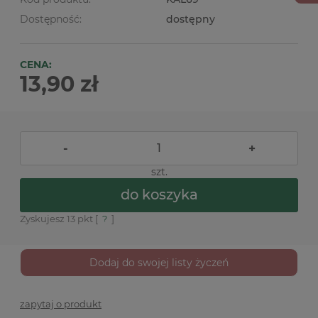
Dostępność:
dostępny
CENA:
13,90 zł
-
+
szt.
do koszyka
Zyskujesz
13
pkt [
?
]
Dodaj do swojej listy życzeń
zapytaj o produkt