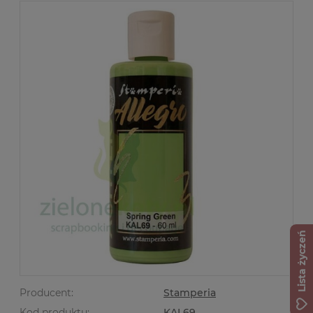
Lista życzeń
Producent:
Stamperia
Kod produktu:
KAL69