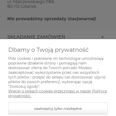
ul. Malczewskiego 118A
80-112 Gdańsk
Nie prowadzimy sprzedaży stacjonarnej!
SKŁADANIE ZAMÓWIEŃ
Dbamy o Twoją prywatność
INFORMACJE
Pliki cookies i pokrewne im technologie umożliwiają
poprawne działanie strony i pomagają nam
ODWIEDŹ NAS NA
dostosować ofertę do Twoich potrzeb. Możesz
zaakceptować wykorzystanie przez nas wszystkich
tych plików i przejść do sklepu lub dostosować użycie
plików do swoich preferencji, wybierając opcję
"Dostosuj zgody".
Więcej o plikach cookies przeczytasz w naszej Polityce
prywatności.
zaakceptuj tylko niezbędne