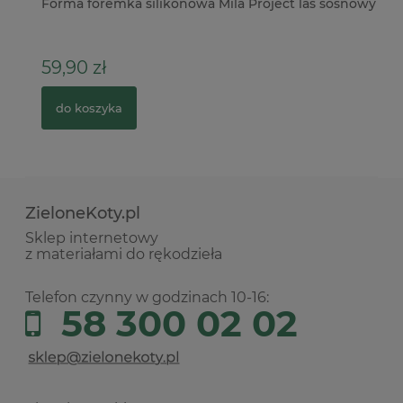
ver
Forma foremka silikonowa Mila Project las sosnowy
Wy
59,90 zł
3
do koszyka
ZieloneKoty.pl
Sklep internetowy
z materiałami do rękodzieła
Telefon czynny w godzinach 10-16:
58 300 02 02