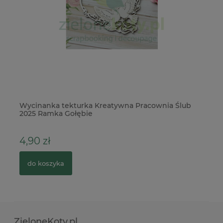
e
Wycinanka tekturka Kreatywna Pracownia Ślub
Wy
2025 Ramka Gołębie
4,90 zł
1
do koszyka
ZieloneKoty.pl