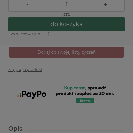
-
+
szt.
do koszyka
Zyskujesz
48
pkt [
?
]
Dodaj do swojej listy życzeń
zapytaj o produkt
Opis