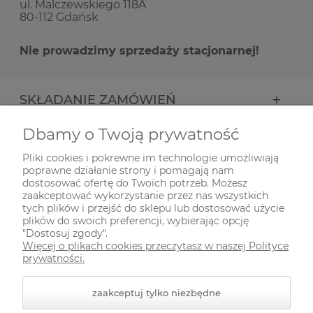
ul. Malczewskiego 118A
80-112 Gdańsk
Nie prowadzimy sprzedaży stacjonarnej!
SKŁADANIE ZAMÓWIEŃ
Dbamy o Twoją prywatność
INFORMACJE
Pliki cookies i pokrewne im technologie umożliwiają
poprawne działanie strony i pomagają nam
ODWIEDŹ NAS NA
dostosować ofertę do Twoich potrzeb. Możesz
zaakceptować wykorzystanie przez nas wszystkich
tych plików i przejść do sklepu lub dostosować użycie
plików do swoich preferencji, wybierając opcję
"Dostosuj zgody".
Więcej o plikach cookies przeczytasz w naszej Polityce
prywatności.
zaakceptuj tylko niezbędne