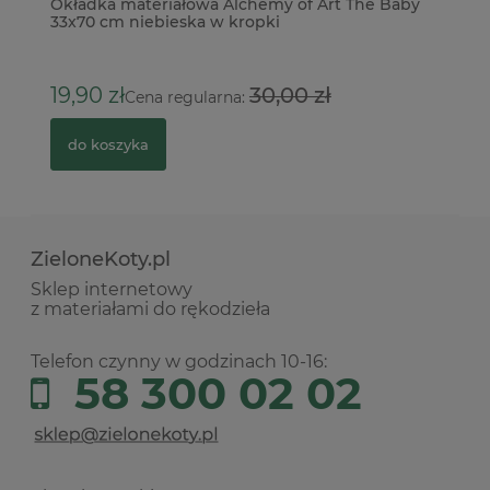
Okładka materiałowa Alchemy of Art The Baby
Pł
33x70 cm niebieska w kropki
3
12
19,90 zł
30,00 zł
Cena regularna:
do koszyka
ZieloneKoty.pl
Sklep internetowy
z materiałami do rękodzieła
Telefon czynny w godzinach 10-16:
58 300 02 02