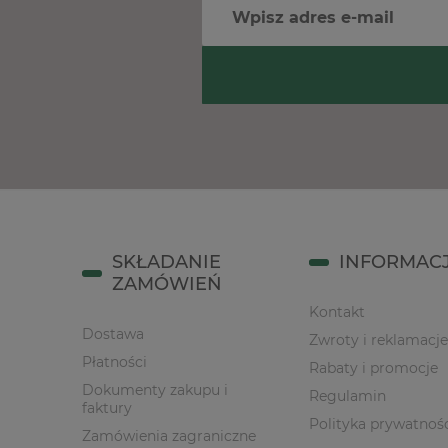
SKŁADANIE
INFORMAC
ZAMÓWIEŃ
Kontakt
Dostawa
Zwroty i reklamacje
Płatności
Rabaty i promocje
Dokumenty zakupu i
Regulamin
faktury
Polityka prywatnoś
Zamówienia zagraniczne