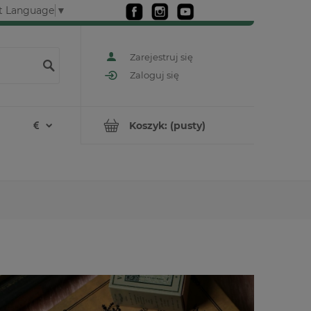
t Language
▼
Zarejestruj się
Zaloguj się
Koszyk:
(pusty)