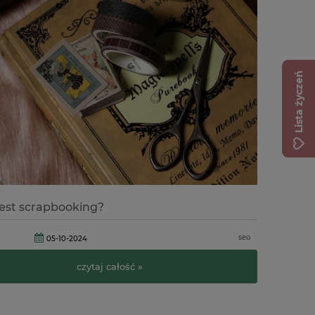
Lista życzeń
jest scrapbooking?
seo
05-10-2024
czytaj całość »