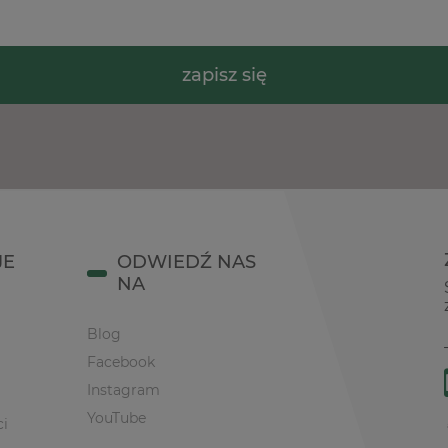
zapisz się
JE
ODWIEDŹ NAS
NA
Blog
Facebook
Instagram
YouTube
ci