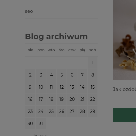
seo
Blog archiwum
nie
pon
wto
śro
czw
pią
sob
1
2
3
4
5
6
7
8
9
10
11
12
13
14
15
Jak ozdo
16
17
18
19
20
21
22
23
24
25
26
27
28
29
30
31