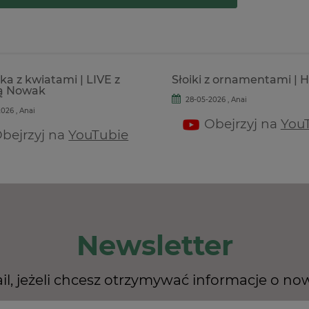
a z kwiatami | LIVE z
Słoiki z ornamentami | 
ą Nowak
28-05-2026 , Anai
026 , Anai
Obejrzyj na
You
bejrzyj na
YouTubie
Newsletter
il, jeżeli chcesz otrzymywać informacje o no