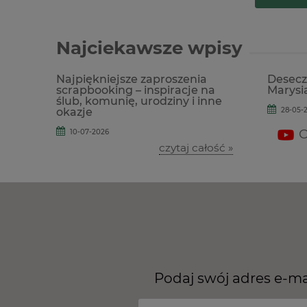
Najciekawsze wpisy
Najpiękniejsze zaproszenia
Deseczk
scrapbooking – inspiracje na
Marysi
ślub, komunię, urodziny i inne
okazje
28-05-2
O
10-07-2026
czytaj całość »
Podaj swój adres e-ma