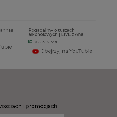
Hannas
Pogadajmy o tuszach
alkoholowych | LIVE z Anai
28-05-2026 , Anai
Tubie
Obejrzyj na
YouTubie
wościach i promocjach.