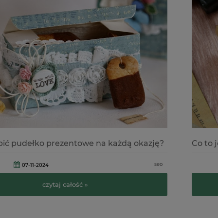
bić pudełko prezentowe na każdą okazję?
Co to 
seo
07-11-2024
czytaj całość »