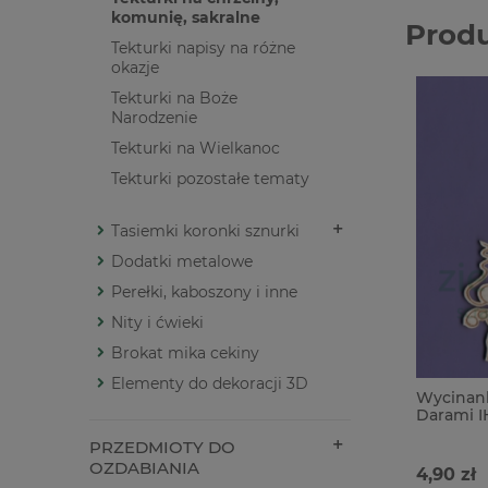
komunię, sakralne
Prod
Tekturki napisy na różne
okazje
Tekturki na Boże
Narodzenie
Tekturki na Wielkanoc
Tekturki pozostałe tematy
Tasiemki koronki sznurki
Dodatki metalowe
Perełki, kaboszony i inne
Nity i ćwieki
Brokat mika cekiny
Elementy do dekoracji 3D
Wycinank
Darami IH
PRZEDMIOTY DO
OZDABIANIA
4,90 zł