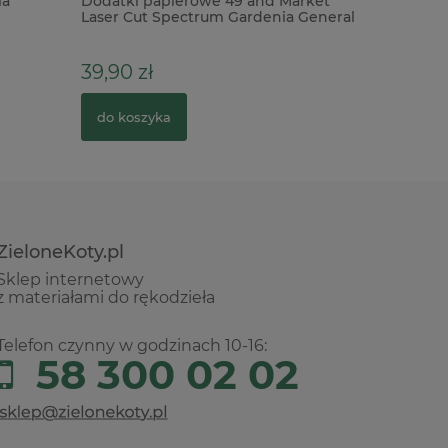
la
Dodatki papierowe 49 and Market
Baza cera
Laser Cut Spectrum Gardenia General
ścianę 17
111szt
39,90 zł
18,00 z
do koszyka
do kosz
ZieloneKoty.pl
Sklep internetowy
z materiałami do rękodzieła
Telefon czynny w godzinach 10-16:
58 300 02 02