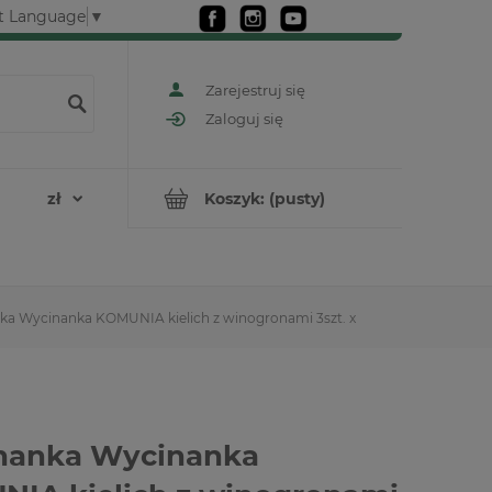
t Language
▼
Zarejestruj się
Zaloguj się
Koszyk:
(pusty)
a Wycinanka KOMUNIA kielich z winogronami 3szt. x
nanka Wycinanka