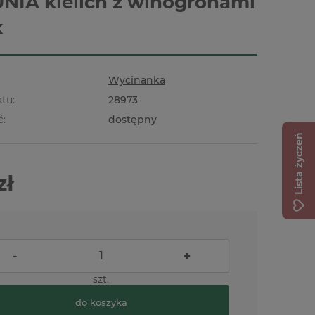
IA kielich z winogronami
x
Wycinanka
tu:
28973
ć:
dostępny
Lista życzeń
zł
-
+
szt.
do koszyka