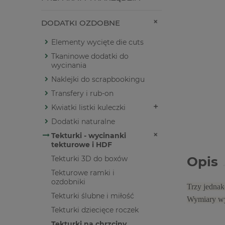
DODATKI OZDOBNE
Elementy wycięte die cuts
Tkaninowe dodatki do
wycinania
Naklejki do scrapbookingu
Transfery i rub-on
Kwiatki listki kuleczki
Dodatki naturalne
Tekturki - wycinanki
tekturowe i HDF
Opis
Tekturki 3D do boxów
Tekturowe ramki i
ozdobniki
Trzy jednak
Tekturki ślubne i miłość
Wymiary wy
Tekturki dziecięce roczek
Tekturki na chrzciny,