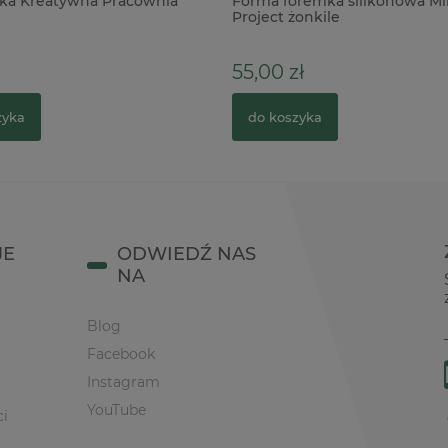
ka Kreatywna Pracownia
Forma foremka silikonowa Mi
Project żonkile
55,00 zł
zyka
do koszyka
JE
ODWIEDŹ NAS
NA
Blog
Facebook
Instagram
YouTube
ci