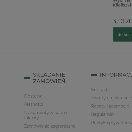
Forma foremka silikonowa Mila
Wycinan
Project Nest Stands gniazda
Klieliszki
podstawki
64,90 zł
3,50 zł
do koszyka
do kos
SKŁADANIE
INFORMAC
ZAMÓWIEŃ
Kontakt
Dostawa
Zwroty i reklamacje
Płatności
Rabaty i promocje
Dokumenty zakupu i
Regulamin
faktury
Polityka prywatnoś
Zamówienia zagraniczne