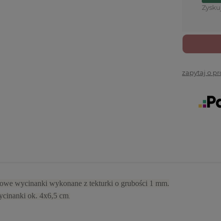
Zysku
zapytaj o p
owe wycinanki wykonane z tekturki o grubości 1 mm.
cinanki ok. 4x6,5 cm
.