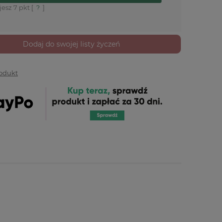
jesz
7
pkt [
?
]
Dodaj do swojej listy życzeń
rodukt