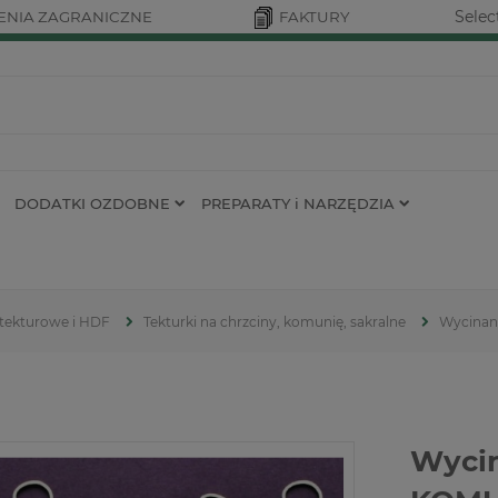
Selec
NIA ZAGRANICZNE
FAKTURY
DODATKI OZDOBNE
PREPARATY i NARZĘDZIA
 tekturowe i HDF
Tekturki na chrzciny, komunię, sakralne
Wycinank
Wyci