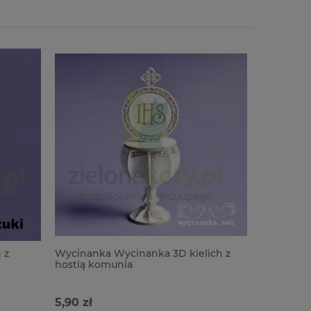
 z
Wycinanka Wycinanka 3D kielich z
Wycinanka
hostią komunia
5,90 zł
7,90 zł