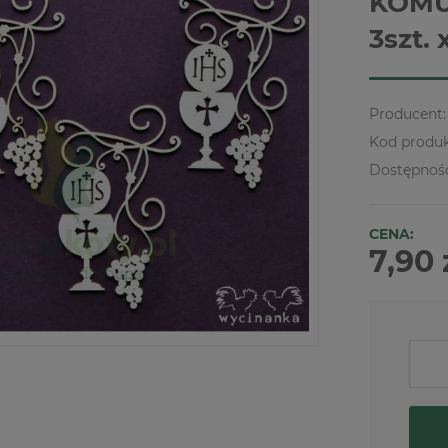
KOMUN
3szt. 
Producent:
Kod produk
Dostępnoś
CENA:
7,90 