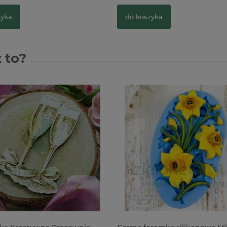
zyka
do koszyka
 to?