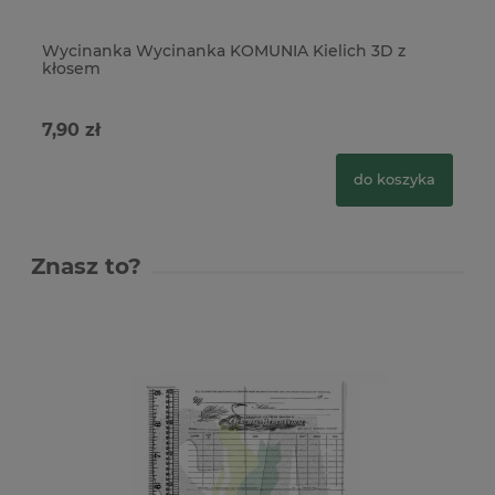
Wycinanka Wycinanka KOMUNIA Kielich 3D z
Wy
kłosem
dz
7,90 zł
9,
do koszyka
Znasz to?