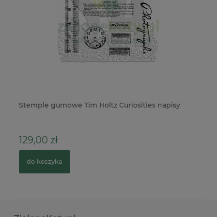
Stemple gumowe Tim Holtz Curiosities napisy
Fo
ku
129,00 zł
8
do koszyka