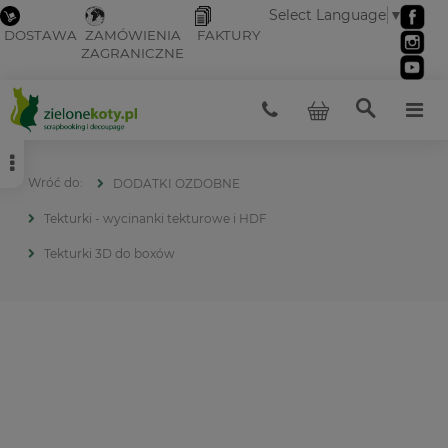
Select Language
▼
DOSTAWA
ZAMÓWIENIA
FAKTURY
ZAGRANICZNE
DODATKI OZDOBNE
Tekturki - wycinanki tekturowe i HDF
Tekturki 3D do boxów