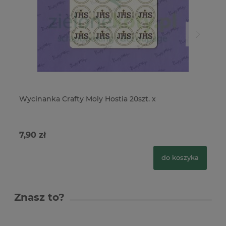
Wycinanka Crafty Moly Hostia 20szt. x
Wy
2s
7,90 zł
4,
do koszyka
Znasz to?