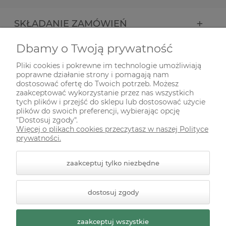
SKŁADANIE ZAMÓWIEŃ
Dbamy o Twoją prywatność
INFORMACJE
Pliki cookies i pokrewne im technologie umożliwiają
poprawne działanie strony i pomagają nam
ODWIEDŹ NAS NA
dostosować ofertę do Twoich potrzeb. Możesz
zaakceptować wykorzystanie przez nas wszystkich
tych plików i przejść do sklepu lub dostosować użycie
plików do swoich preferencji, wybierając opcję
"Dostosuj zgody".
Więcej o plikach cookies przeczytasz w naszej Polityce
prywatności.
zaakceptuj tylko niezbędne
© 2026 zielonekoty.pl. Wszelkie prawa zastrzeżone.
dostosuj zgody
Styl graficzny ShopGadget.pl
Sklep internetowy Shoper
Premium
zaakceptuj wszystkie