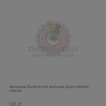
Serwetka 33x33cm IHS komunia (SLKO-001401)
Do
różowa
Vi
1,61 zł
3