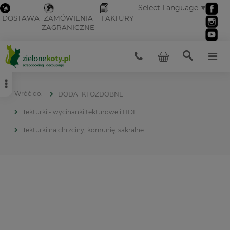
Select Language
▼
DOSTAWA
ZAMÓWIENIA
FAKTURY
ZAGRANICZNE
DODATKI OZDOBNE
Tekturki - wycinanki tekturowe i HDF
Tekturki na chrzciny, komunię, sakralne