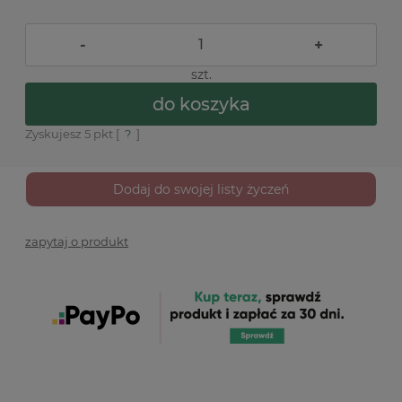
-
+
szt.
do koszyka
Zyskujesz
5
pkt [
?
]
Dodaj do swojej listy życzeń
zapytaj o produkt