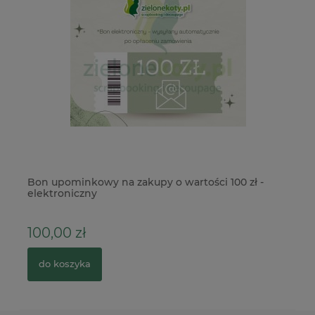
Bon upominkowy na zakupy o wartości 100 zł -
Ze
elektroniczny
Pr
100,00 zł
2
do koszyka