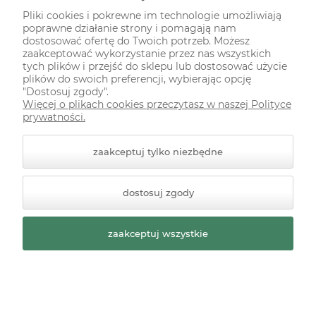
Pliki cookies i pokrewne im technologie umożliwiają
poprawne działanie strony i pomagają nam
ODWIEDŹ NAS NA
dostosować ofertę do Twoich potrzeb. Możesz
zaakceptować wykorzystanie przez nas wszystkich
tych plików i przejść do sklepu lub dostosować użycie
plików do swoich preferencji, wybierając opcję
"Dostosuj zgody".
Więcej o plikach cookies przeczytasz w naszej Polityce
prywatności.
zaakceptuj tylko niezbędne
© 2026 zielonekoty.pl. Wszelkie prawa zastrzeżone.
dostosuj zgody
Styl graficzny ShopGadget.pl
Sklep internetowy Shoper
Premium
zaakceptuj wszystkie