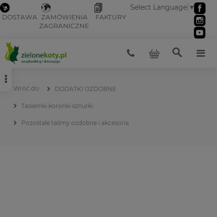
Select Language
▼
DOSTAWA
ZAMÓWIENIA
FAKTURY
ZAGRANICZNE
DODATKI OZDOBNE
Tasiemki koronki sznurki
Pozostałe taśmy ozdobne i akcesoria