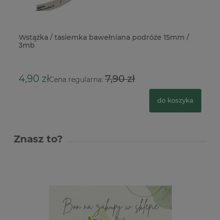
Wstążka / tasiemka bawełniana podróże 15mm /
Ws
3mb
do
4,90 zł
7,90 zł
4,
Cena regularna:
do koszyka
Znasz to?