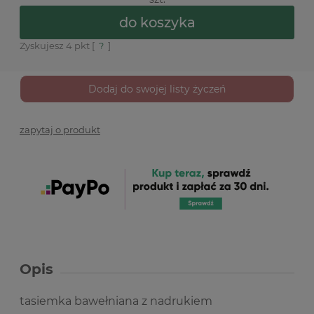
do koszyka
Zyskujesz
4
pkt [
?
]
Dodaj do swojej listy życzeń
zapytaj o produkt
Opis
tasiemka bawełniana z nadrukiem