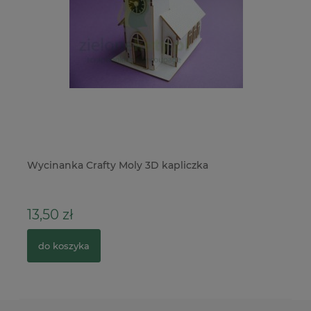
Wycinanka Crafty Moly 3D kapliczka
Wy
13,50 zł
4
do koszyka