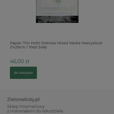
e
Papier Tim Holtz Distress Mixed Media Heavystock
St
21x29cm / 10szt biały
46,00 zł
1
do koszyka
ZieloneKoty.pl
Sklep internetowy
z materiałami do rękodzieła