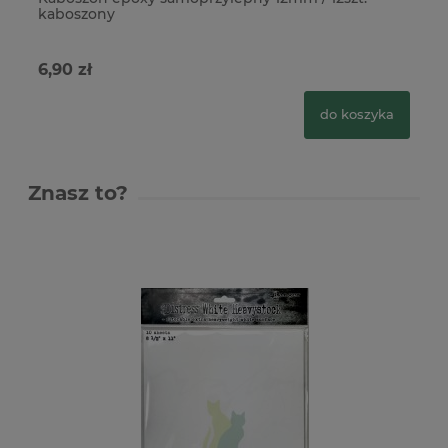
kaboszony
ka
6,90 zł
6,
do koszyka
Znasz to?