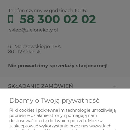
Telefon czynny w godzinach 10-16:
58 300 02 02
ul. Malczewskiego 118A
80-112 Gdańsk
Nie prowadzimy sprzedaży stacjonarnej!
SKŁADANIE ZAMÓWIEŃ
Dbamy o Twoją prywatność
INFORMACJE
Pliki cookies i pokrewne im technologie umożliwiają
poprawne działanie strony i pomagają nam
ODWIEDŹ NAS NA
dostosować ofertę do Twoich potrzeb. Możesz
zaakceptować wykorzystanie przez nas wszystkich