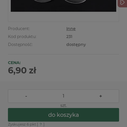
Producent:
Inne
Kod produktu:
231
Dostępność:
dostępny
CENA:
6,90 zł
-
+
szt.
do koszyka
Zyskujesz
6
pkt [
?
]