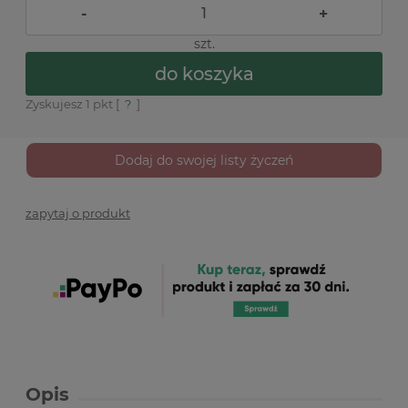
-
+
szt.
do koszyka
Zyskujesz
1
pkt [
?
]
Dodaj do swojej listy życzeń
zapytaj o produkt
Opis