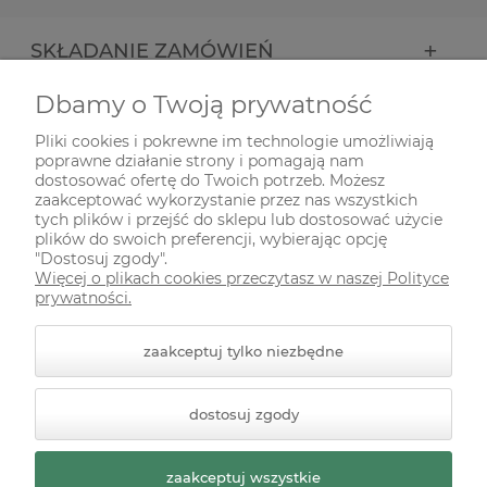
SKŁADANIE ZAMÓWIEŃ
Dbamy o Twoją prywatność
INFORMACJE
Pliki cookies i pokrewne im technologie umożliwiają
poprawne działanie strony i pomagają nam
ODWIEDŹ NAS NA
dostosować ofertę do Twoich potrzeb. Możesz
zaakceptować wykorzystanie przez nas wszystkich
tych plików i przejść do sklepu lub dostosować użycie
plików do swoich preferencji, wybierając opcję
"Dostosuj zgody".
Więcej o plikach cookies przeczytasz w naszej Polityce
prywatności.
zaakceptuj tylko niezbędne
© 2026 zielonekoty.pl. Wszelkie prawa zastrzeżone.
dostosuj zgody
Styl graficzny ShopGadget.pl
Sklep internetowy Shoper
Premium
zaakceptuj wszystkie