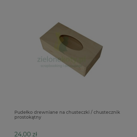
Pudełko drewniane na chusteczki / chustecznik
Bo
prostokątny
p
24,00 zł
2