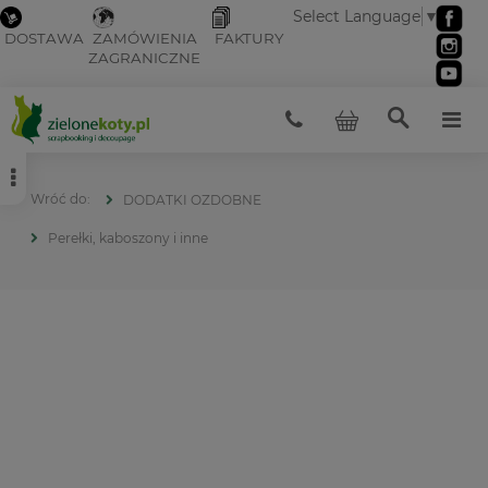
Select Language
▼
DOSTAWA
ZAMÓWIENIA
FAKTURY
ZAGRANICZNE
DODATKI OZDOBNE
Perełki, kaboszony i inne