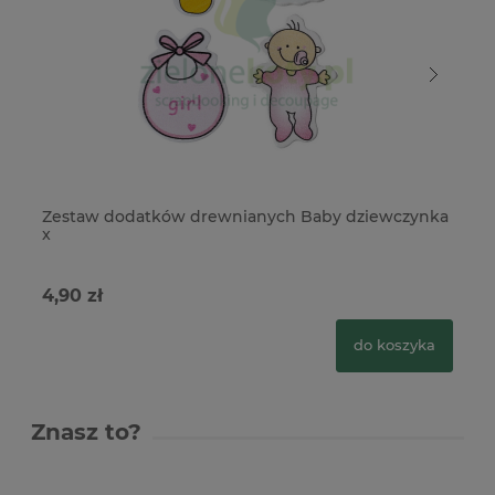
Zestaw dodatków drewnianych Baby dziewczynka
Ze
x
4,90 zł
4,
do koszyka
Znasz to?