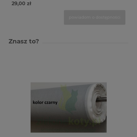
29,00 zł
29
powiadom o dostępności
Znasz to?