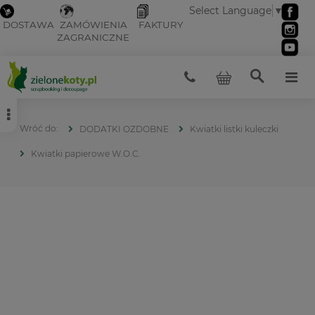
Select Language
▼
DOSTAWA
ZAMÓWIENIA
FAKTURY
ZAGRANICZNE
DODATKI OZDOBNE
Kwiatki listki kuleczki
Kwiatki papierowe W.O.C.