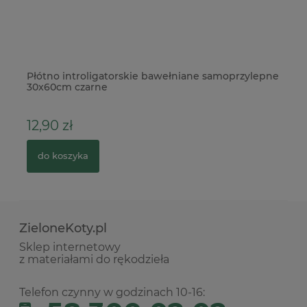
Płótno introligatorskie bawełniane samoprzylepne
Ko
30x60cm czarne
Gl
12,90 zł
1
do koszyka
ZieloneKoty.pl
Sklep internetowy
z materiałami do rękodzieła
Telefon czynny w godzinach 10-16: