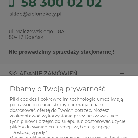
58 300 02 02
ul. Malczewskiego 118A
80-112 Gdańsk
Nie prowadzimy sprzedaży stacjonarnej!
SKŁADANIE ZAMÓWIEŃ
Dbamy o Twoją prywatność
INFORMACJE
Pliki cookies i pokrewne im technologie umożliwiają
poprawne działanie strony i pomagają nam
ODWIEDŹ NAS NA
dostosować ofertę do Twoich potrzeb. Możesz
zaakceptować wykorzystanie przez nas wszystkich
tych plików i przejść do sklepu lub dostosować użycie
plików do swoich preferencji, wybierając opcję
"Dostosuj zgody".