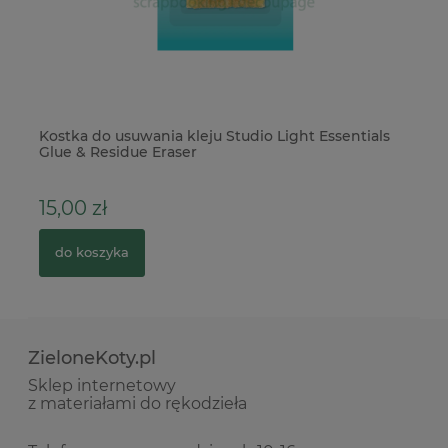
Kostka do usuwania kleju Studio Light Essentials
Do
Glue & Residue Eraser
Sw
15,00 zł
3
do koszyka
ZieloneKoty.pl
Sklep internetowy
z materiałami do rękodzieła