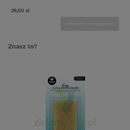
29,00 zł
29
powiadom o dostępności
Znasz to?