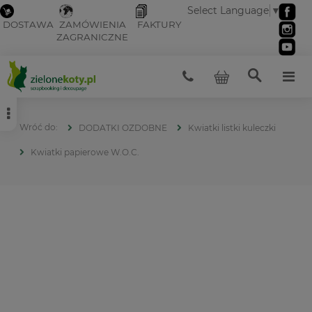
Select Language
▼
DOSTAWA
ZAMÓWIENIA
FAKTURY
ZAGRANICZNE
DODATKI OZDOBNE
Kwiatki listki kuleczki
Kwiatki papierowe W.O.C.