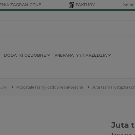
Selec
NIA ZAGRANICZNE
FAKTURY
DODATKI OZDOBNE
PREPARATY i NARZĘDZIA
urki
Pozostałe taśmy ozdobne i akcesoria
Juta taśma wstążka 6c
Juta 