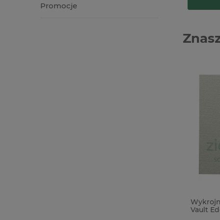
Promocje
Znasz
Kubek do mieszania gipsu z podziałką
Wykrojnik
pojemność 400ml skala do 325 ml
Vault Ed