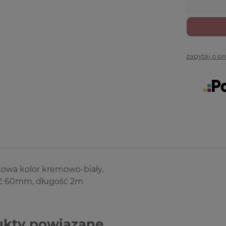
zapytaj o p
towa kolor kremowo-biały.
ć 60mm, długość 2m
ukty powiązane