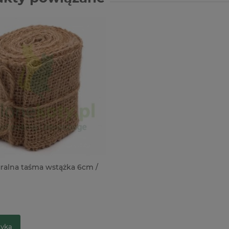
uralna taśma wstążka 6cm /
zyka