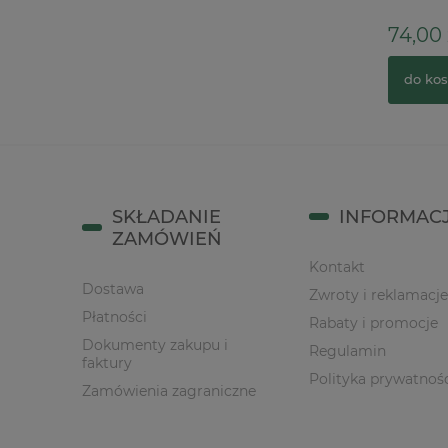
2,00 zł
74,00 z
do koszyka
do kos
SKŁADANIE
INFORMAC
ZAMÓWIEŃ
Kontakt
Dostawa
Zwroty i reklamacje
Płatności
Rabaty i promocje
Dokumenty zakupu i
Regulamin
faktury
Polityka prywatnoś
Zamówienia zagraniczne