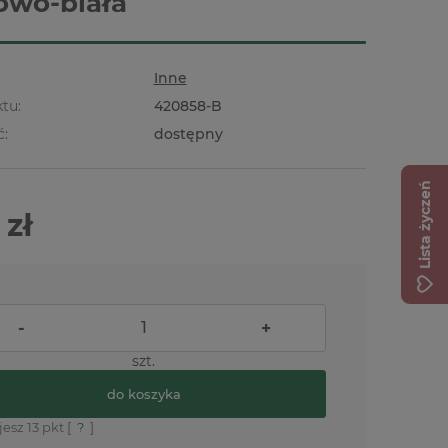
owo-biała
Inne
tu:
420858-B
ć:
dostępny
Lista życzeń
 zł
-
+
szt.
do koszyka
jesz
13
pkt [
?
]