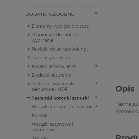
DODATKI OZDOBNE
Elementy wycięte die cuts
Tkaninowe dodatki do
wycinania
Naklejki do scrapbookingu
Transfery i rub-on
Kwiatki listki kuleczki
Dodatki naturalne
Tekturki - wycinanki
Opis
tekturowe i HDF
Tasiemki koronki sznurki
Taśma ju
Wstążki vintage, gnieciuchy
Szerokoś
Koronki
Wstążki satynowe i
szyfonowe
Prod
Sznurki