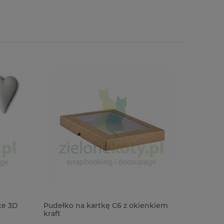
e 3D
Pudełko na kartkę C6 z okienkiem
Koronka e
kraft
1mb biała