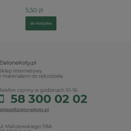
5,50 zł
4,90 zł
do koszyka
do kosz
ZieloneKoty.pl
Sklep internetowy
z materiałami do rękodzieła
Telefon czynny w godzinach 10-16:
58 300 02 02
ul. Malczewskiego 118A