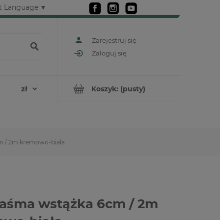
t Language
▼
Zarejestruj się
Zaloguj się
Koszyk:
(pusty)
m / 2m kremowo-biała
taśma wstążka 6cm / 2m