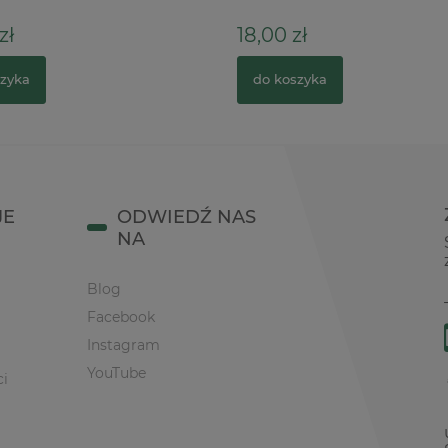
ł
18,00 zł
zyka
do koszyka
JE
ODWIEDŹ NAS
NA
Blog
Facebook
Instagram
YouTube
ci