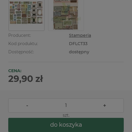
Producent:
Stamperia
Kod produktu:
DFLCT33
Dostępność:
dostępny
CENA:
29,90 zł
-
+
szt.
do koszyka