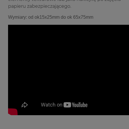
papieru zabezpieczającego.
Wymiary: od ok15x25mm do ok 65x75mm