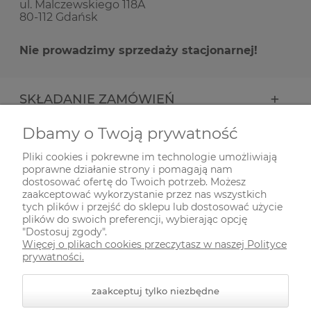
ul. Malczewskiego 118A
80-112 Gdańsk
Nie prowadzimy sprzedaży stacjonarnej!
SKŁADANIE ZAMÓWIEŃ
Dbamy o Twoją prywatność
INFORMACJE
Pliki cookies i pokrewne im technologie umożliwiają
poprawne działanie strony i pomagają nam
ODWIEDŹ NAS NA
dostosować ofertę do Twoich potrzeb. Możesz
zaakceptować wykorzystanie przez nas wszystkich
tych plików i przejść do sklepu lub dostosować użycie
plików do swoich preferencji, wybierając opcję
"Dostosuj zgody".
Więcej o plikach cookies przeczytasz w naszej Polityce
prywatności.
zaakceptuj tylko niezbędne