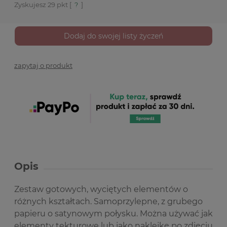
Zyskujesz
29
pkt [
?
]
Dodaj do swojej listy życzeń
zapytaj o produkt
Opis
Zestaw gotowych, wyciętych elementów o
różnych kształtach. Samoprzylepne, z grubego
papieru o satynowym połysku.
Można używać jak
elementy tekturowe lub jako naklejkę po zdjęciu