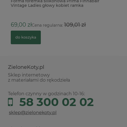
Forma foremka silikonowa Prima Finnabair
Ba
Vintage Ladies głowy kobiet ramka
Ch
69,00 zł
109,01 zł
1
Cena regularna:
do koszyka
ZieloneKoty.pl
Sklep internetowy
z materiałami do rękodzieła
Telefon czynny w godzinach 10-16:
58 300 02 02