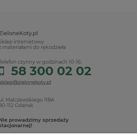
ZieloneKoty.pl
Sklep internetowy
z materiałami do rękodzieła
Telefon czynny w godzinach 10-16:
58 300 02 02
ul. Malczewskiego 118A
80-112 Gdańsk
Nie prowadzimy sprzedaży
stacjonarnej!