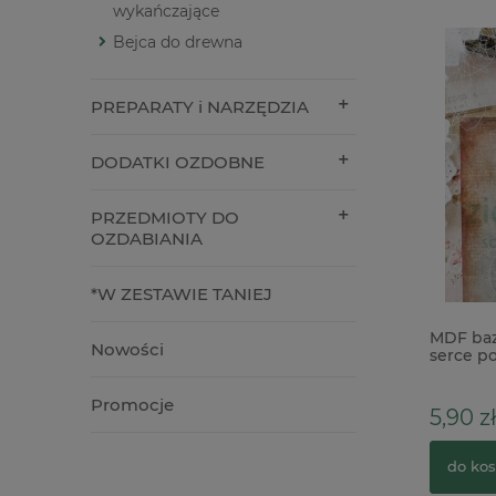
wykańczające
Bejca do drewna
PREPARATY i NARZĘDZIA
DODATKI OZDOBNE
PRZEDMIOTY DO
OZDABIANIA
*W ZESTAWIE TANIEJ
Dodatki papierowe 49 and Market
MDF baza
Nowości
Laser Cut Spectrum Gardenia General
serce po
111szt
Promocje
39,90 zł
5,90 zł
do koszyka
do kos