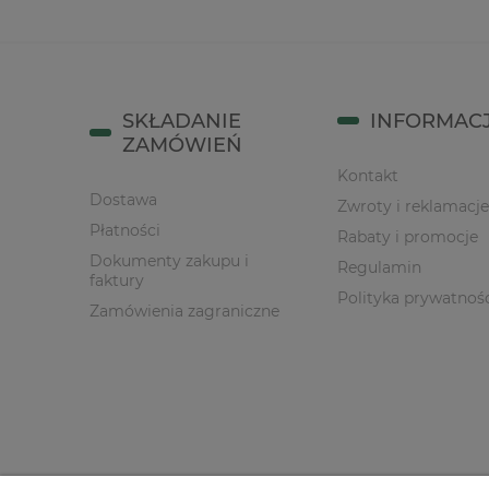
SKŁADANIE
INFORMAC
ZAMÓWIEŃ
Kontakt
Dostawa
Zwroty i reklamacje
Płatności
Rabaty i promocje
Dokumenty zakupu i
Regulamin
faktury
Polityka prywatnoś
Zamówienia zagraniczne