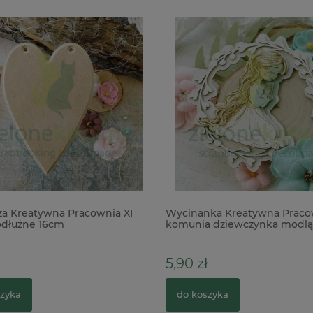
 Kreatywna Pracownia XI
Wycinanka Kreatywna Praco
dłużne 16cm
komunia dziewczynka modląc
warstwowa
5,90 zł
zyka
do koszyka