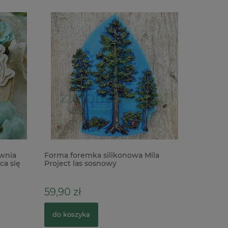
wnia
Forma foremka silikonowa Mila
Koronka e
a się
Project las sosnowy
1mb biała
59,90 zł
4,90 zł
do koszyka
do kosz