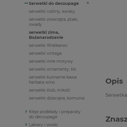
Serwetki do decoupage
serwetki rośliny, kwiaty
serwetki zwierzęta, ptaki,
owady
serwetki zima,
Bożenarodzenie
serwetki Wielkanoc
serwetki vintage
serwetki inne motywy
serwetki ornamenty, tło
serwetki kulinarne kawa
Opis
herbata wino
serwetki ślub, miłość
Serwetka
serwetki dziecięce, komunia
Kleje podkłady i preparaty
do decoupage
Znasz
Lakiery i woski