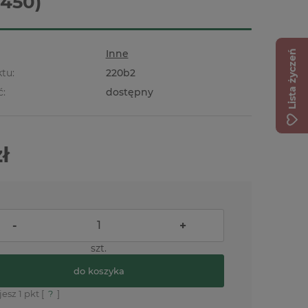
3450)
Inne
Lista życzeń
tu:
220b2
ć:
dostępny
zł
-
+
szt.
do koszyka
jesz
1
pkt [
?
]