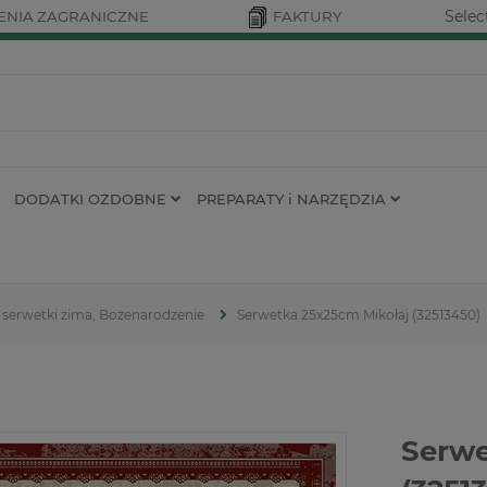
Selec
NIA ZAGRANICZNE
FAKTURY
DODATKI OZDOBNE
PREPARATY i NARZĘDZIA
serwetki zima, Bożenarodzenie
Serwetka 25x25cm Mikołaj (32513450)
Serwe