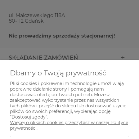
ul. Malczewskiego 118A
80-112 Gdańsk
Nie prowadzimy sprzedaży stacjonarnej!
SKŁADANIE ZAMÓWIEŃ
Dbamy o Twoją prywatność
INFORMACJE
Pliki cookies i pokrewne im technologie umożliwiają
poprawne działanie strony i pomagają nam
ODWIEDŹ NAS NA
dostosować ofertę do Twoich potrzeb. Możesz
zaakceptować wykorzystanie przez nas wszystkich
tych plików i przejść do sklepu lub dostosować użycie
plików do swoich preferencji, wybierając opcję
"Dostosuj zgody".
Więcej o plikach cookies przeczytasz w naszej Polityce
prywatności.