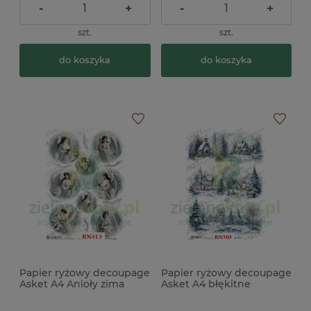
-
+
-
+
szt.
szt.
do koszyka
do koszyka
Papier ryżowy decoupage
Papier ryżowy decoupage
Asket A4 Anioły zima
Asket A4 błękitne
krajobrazy