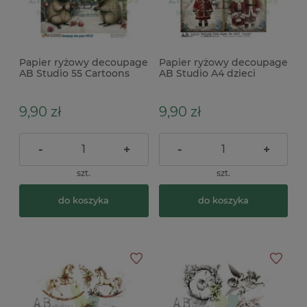
Papier ryżowy decoupage
Papier ryżowy decoupage
AB Studio 55 Cartoons
AB Studio A4 dzieci
NO.78 świąteczn szopy x
święta x
9,90 zł
9,90 zł
-
+
-
+
szt.
szt.
do koszyka
do koszyka