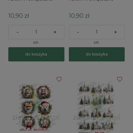
instrumenty muzyczne x
pluszowe misie
10,90 zł
10,90 zł
-
+
-
+
szt.
szt.
do koszyka
do koszyka