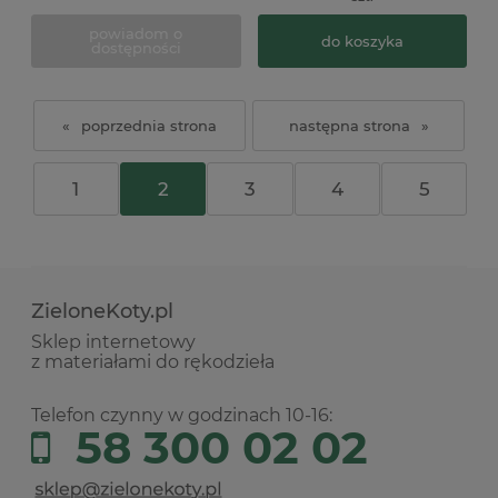
powiadom o
do koszyka
dostępności
«
»
1
2
3
4
5
ZieloneKoty.pl
Sklep internetowy
z materiałami do rękodzieła
Telefon czynny w godzinach 10-16:
58 300 02 02