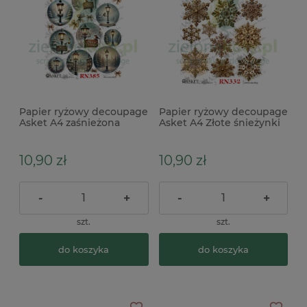
Papier ryżowy decoupage
Papier ryżowy decoupage
Asket A4 zaśnieżona
Asket A4 Złote śnieżynki
latarnia x
gwiazdki
10,90 zł
10,90 zł
-
+
-
+
szt.
szt.
do koszyka
do koszyka