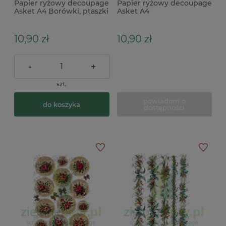
Papier ryżowy decoupage
Papier ryżowy decoupage
Asket A4 Borówki, ptaszki
Asket A4
bożonarodzeniowe
miasteczko
10,90 zł
10,90 zł
-
+
szt.
powiadom o
do koszyka
dostępności