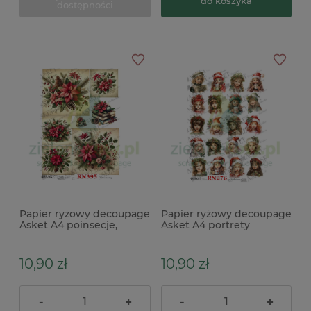
do koszyka
dostępności
Papier ryżowy decoupage
Papier ryżowy decoupage
Asket A4 poinsecje,
Asket A4 portrety
stroiki x
świątecznych
dziewczynek
10,90 zł
10,90 zł
-
+
-
+