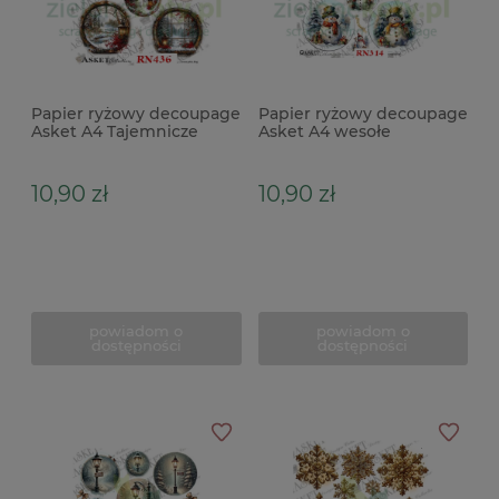
Papier ryżowy decoupage
Papier ryżowy decoupage
Asket A4 Tajemnicze
Asket A4 wesołe
okno z latarenką
bałwanki
10,90 zł
10,90 zł
powiadom o
powiadom o
dostępności
dostępności