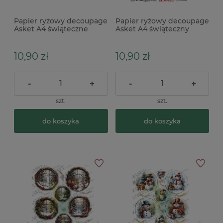
Papier ryżowy decoupage
Papier ryżowy decoupage
Asket A4 świąteczne
Asket A4 świąteczny
zwierzęta x
kościółek
10,90 zł
10,90 zł
-
+
-
+
szt.
szt.
do koszyka
do koszyka