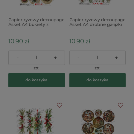
Papier ryżowy decoupage
Papier ryżowy decoupage
Asket A4 bukiety z
Asket A4 drobne gałązki
poinsecją medaliony x
świąteczne
10,90 zł
10,90 zł
-
+
-
+
szt.
szt.
do koszyka
do koszyka