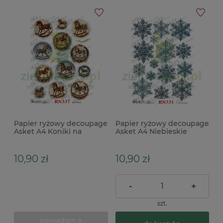
Papier ryżowy decoupage
Papier ryżowy decoupage
Asket A4 Koniki na
Asket A4 Niebieskie
biegunach koła
śnieżynki gwiazdki
10,90 zł
10,90 zł
-
+
szt.
powiadom o