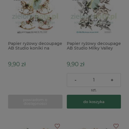
Papier ryżowy decoupage
Papier ryżowy decoupage
AB Studio koniki na
AB Studio Milky Valley
biegunach
Aniołki
9,90 zł
9,90 zł
-
+
szt.
powiadom o
do koszyka
dostępności