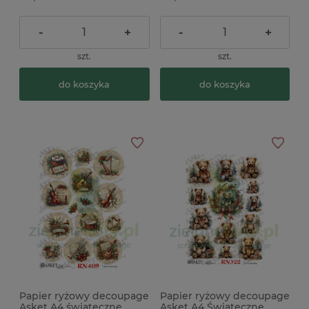
-
+
-
+
szt.
szt.
do koszyka
do koszyka
Papier ryżowy decoupage
Papier ryżowy decoupage
Asket A4 świąteczne
Asket A4 Świąteczne