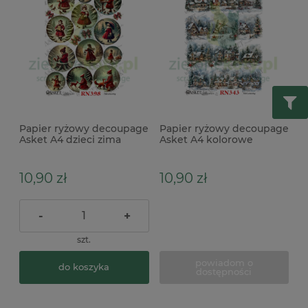
Papier ryżowy decoupage
Papier ryżowy decoupage
Asket A4 dzieci zima
Asket A4 kolorowe
świąteczne domki
10,90 zł
10,90 zł
-
+
szt.
powiadom o
do koszyka
dostępności