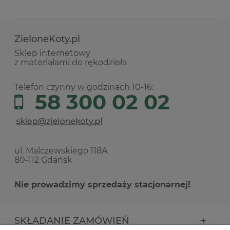
ZieloneKoty.pl
Sklep internetowy
z materiałami do rękodzieła
Telefon czynny w godzinach 10-16:
58 300 02 02
ul. Malczewskiego 118A
80-112 Gdańsk
Nie prowadzimy sprzedaży stacjonarnej!
SKŁADANIE ZAMÓWIEŃ