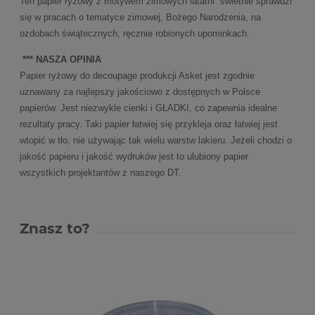
Ten papier ryżowy z motywem zimowych latarni świetnie sprawdzi
się w pracach o tematyce zimowej, Bożego Narodzenia, na
ozdobach świątecznych, ręcznie robionych upominkach.
*** NASZA OPINIA
Papier ryżowy do decoupage produkcji Asket jest zgodnie
uznawany za najlepszy jakościowo z dostępnych w Polsce
papierów. Jest niezwykle cienki i GŁADKI, co zapewnia idealne
rezultaty pracy. Taki papier łatwiej się przykleja oraz łatwiej jest
wtopić w tło, nie używając tak wielu warstw lakieru. Jeżeli chodzi o
jakość papieru i jakość wydruków jest to ulubiony papier
wszystkich projektantów z naszego DT.
Znasz to?