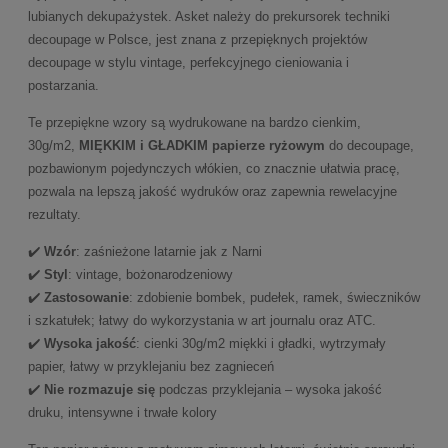
lubianych dekupażystek. Asket należy do prekursorek techniki
decoupage w Polsce, jest znana z przepięknych projektów
decoupage w stylu vintage, perfekcyjnego cieniowania i
postarzania.
Te przepiękne wzory są wydrukowane na bardzo cienkim,
30g/m2,
MIĘKKIM i GŁADKIM papierze ryżowym
do decoupage,
pozbawionym pojedynczych włókien, co znacznie ułatwia pracę,
pozwala na lepszą jakość wydruków oraz zapewnia rewelacyjne
rezultaty.
✔️
Wzór
: zaśnieżone latarnie jak z Narni
✔️
Styl
: vintage, bożonarodzeniowy
✔️
Zastosowanie
: zdobienie bombek, pudełek, ramek, świeczników
i szkatułek; łatwy do wykorzystania w art journalu oraz ATC.
✔️
Wysoka jakość
: cienki 30g/m2 miękki i gładki, wytrzymały
papier, łatwy w przyklejaniu bez zagnieceń
✔️
Nie rozmazuje się
podczas przyklejania – wysoka jakość
druku, intensywne i trwałe kolory