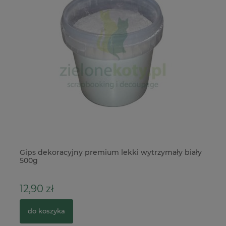
Gips dekoracyjny premium lekki wytrzymały biały
Pu
500g
21
12,90 zł
4
do koszyka