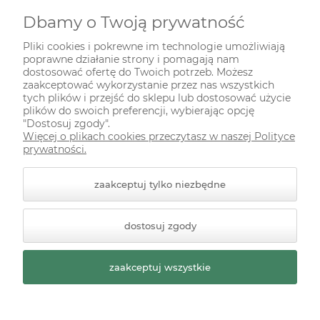
Dbamy o Twoją prywatność
INFORMACJE
Pliki cookies i pokrewne im technologie umożliwiają
poprawne działanie strony i pomagają nam
ODWIEDŹ NAS NA
dostosować ofertę do Twoich potrzeb. Możesz
zaakceptować wykorzystanie przez nas wszystkich
tych plików i przejść do sklepu lub dostosować użycie
plików do swoich preferencji, wybierając opcję
"Dostosuj zgody".
Więcej o plikach cookies przeczytasz w naszej Polityce
prywatności.
zaakceptuj tylko niezbędne
© 2026 zielonekoty.pl. Wszelkie prawa zastrzeżone.
dostosuj zgody
Styl graficzny ShopGadget.pl
Sklep internetowy Shoper
Premium
zaakceptuj wszystkie