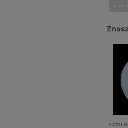
powiad
Znasz
Forma foremka silikonowa piórka
Wycinan