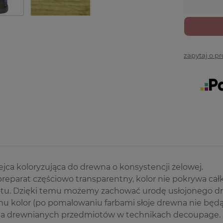
zapytaj o p
ca koloryzująca do drewna o konsystencji żelowej.
preparat częściowo transparentny, kolor nie pokrywa ca
tu. Dzięki temu możemy zachować urodę usłojonego dr
u kolor (po pomalowaniu farbami słoje drewna nie będą 
ia drewnianych przedmiotów w technikach decoupage.