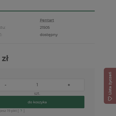
Pentart
tu:
21505
ć:
dostępny
 zł
Lista życzeń
-
+
szt.
do koszyka
jesz
19
pkt [
?
]