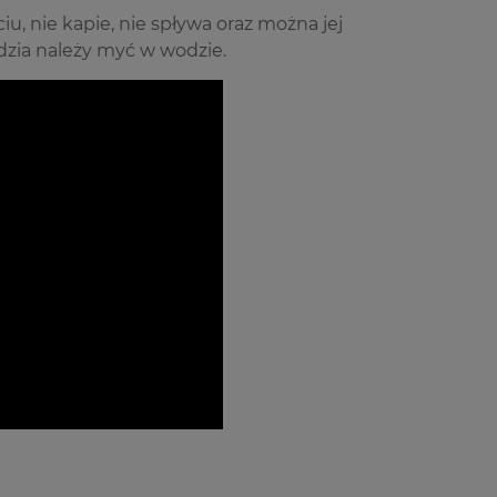
u, nie kapie, nie spływa oraz można jej
dzia należy myć w wodzie.