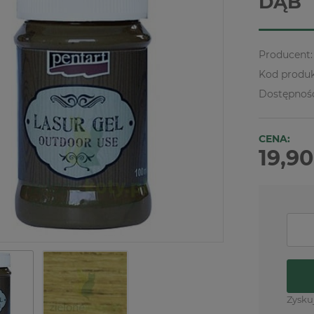
DĄB
Producent:
Kod produk
Dostępnoś
CENA:
19,90
Zysku