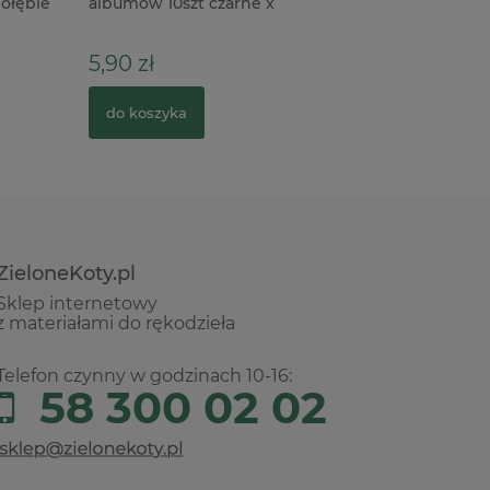
Ology Mini Stencil Chips 37szt
Drzwi
28,00 z
24,00 zł
32,00 zł
Cena regularna:
do kos
do koszyka
ZieloneKoty.pl
Sklep internetowy
z materiałami do rękodzieła
Telefon czynny w godzinach 10-16:
58 300 02 02