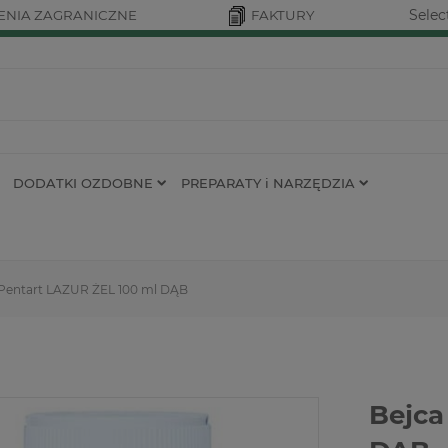
Selec
NIA ZAGRANICZNE
FAKTURY
DODATKI OZDOBNE
PREPARATY i NARZĘDZIA
 Pentart LAZUR ŻEL 100 ml DĄB
Bejca