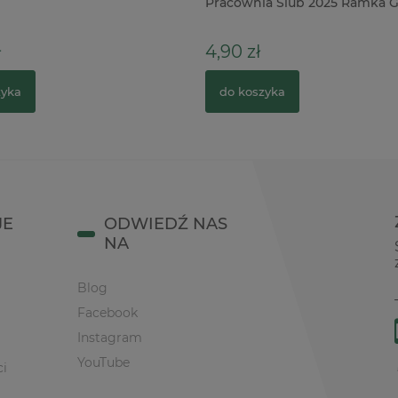
ia Ślub 2025 Ramka Gołębie
albumów 10szt czarne x
5,90 zł
zyka
do koszyka
JE
ODWIEDŹ NAS
NA
Blog
Facebook
Instagram
YouTube
ci