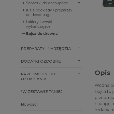
Serwetki do decoupage
Kleje podkłady i preparaty
do decoupage
Lakiery i woski
wykańczające
Bejca do drewna
PREPARATY i NARZĘDZIA
DODATKI OZDOBNE
Opis
PRZEDMIOTY DO
OZDABIANIA
Wodna bej
*W ZESTAWIE TANIEJ
Bejca to 
przedmio
nadając m
Nowości
ozdabian