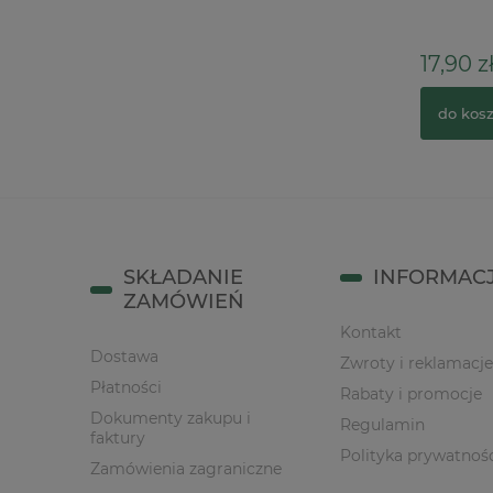
Pracown
17,90 zł
4,90 zł
do koszyka
do kos
SKŁADANIE
INFORMAC
ZAMÓWIEŃ
Kontakt
Dostawa
Zwroty i reklamacje
Płatności
Rabaty i promocje
Dokumenty zakupu i
Regulamin
faktury
Polityka prywatnoś
Zamówienia zagraniczne