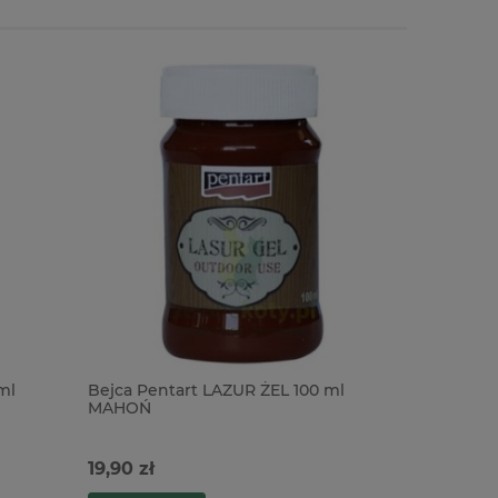
ml
Bejca Pentart LAZUR ŻEL 100 ml
Bejca Pen
MAHOŃ
niebieska
19,90 zł
19,90 zł