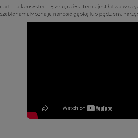
tart ma konsystencję żelu, dzięki temu jest łatwa w użyci
szablonami. Można ją nanosić gąbką lub pędzlem, narzę