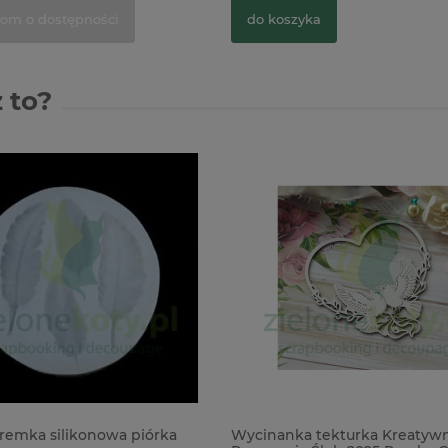
om o dostępności
do koszyka
 to?
ka tekturka Kreatywna
Gumki zakuwane do notesów