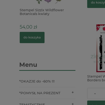
do koszy
ajka
Stempel Sizzix Wildflower
Pudełko explodi
Botanicals kwiaty
ecru
54,00 zł
4,90 zł
do koszyka
do koszyka
Menu
Stempel 
Borders b
*OKAZJE do -60% !!!
38,00 zł
*POMYSŁ NA PREZENT
-
TEMATYCZNIE