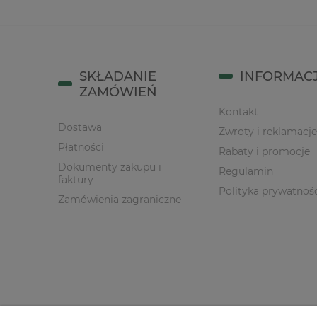
SKŁADANIE
INFORMAC
ZAMÓWIEŃ
Kontakt
Dostawa
Zwroty i reklamacje
Płatności
Rabaty i promocje
Dokumenty zakupu i
Regulamin
faktury
Polityka prywatnoś
Zamówienia zagraniczne