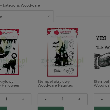
Woodware
krylowy
Stempel akrylowy
Stempel 
 Halloween
Woodware Haunted
Woodware
 myszki
straszny dom
22,00 zł
19,90 z
+
-
+
-