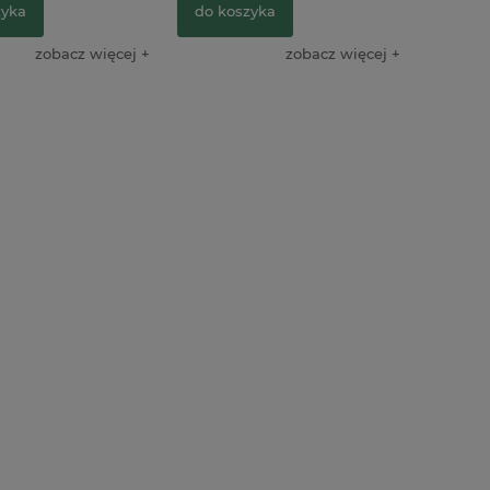
zyka
do koszyka
n Creative Art
zobacz więcej
zobacz więcej
240g / 48 kartek
49,90 zł
na: