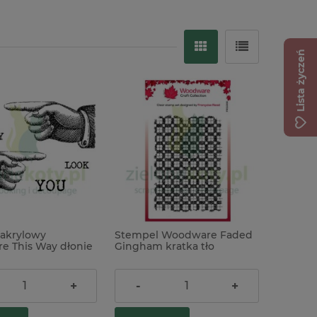
Lista życzeń
-48%
akrylowy
Stempel Woodware Faded
 This Way dłonie
Gingham kratka tło
ł
38,00 zł
+
-
+