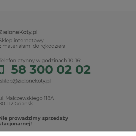
ZieloneKoty.pl
Sklep internetowy
z materiałami do rękodzieła
Telefon czynny w godzinach 10-16:
58 300 02 02
ul. Malczewskiego 118A
80-112 Gdańsk
Nie prowadzimy sprzedaży
stacjonarnej!