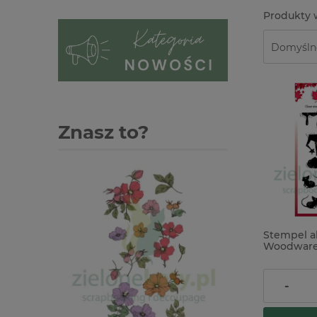
Znasz to?
Stempel a
Woodware
Props kot,
24,00 zł
-