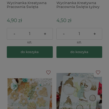
Wycinanka Kreatywna
Wycinanka Kreatywna
Pracownia Święta
Pracownia Święta Łyżwy
Krasnoludek z Poinsettia
x
x Shaker Box
4,90 zł
4,50 zł
-
+
-
+
szt.
szt.
do koszyka
do koszyka