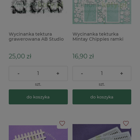
Wycinanka tektura
Wycinanka tekturka
grawerowana AB Studio
Mintay Chippies ramki
Santa Claus Mikołaje 6 szt.
świąteczne x
x
25,00 zł
16,90 zł
-
+
-
+
szt.
szt.
do koszyka
do koszyka