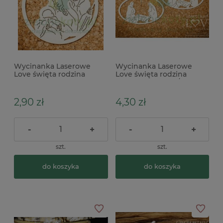
Wycinanka Laserowe
Wycinanka Laserowe
Love święta rodzina
Love święta rodzina
bombka x
ramka owal 8cm / 2szt
2,90 zł
4,30 zł
-
+
-
+
szt.
szt.
do koszyka
do koszyka