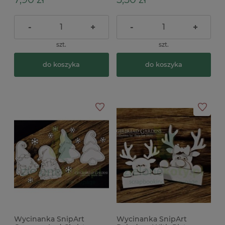
-
+
-
+
szt.
szt.
do koszyka
do koszyka
Wycinanka SnipArt
Wycinanka SnipArt