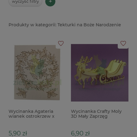
+
wyczyść filtry
Tekturki na Boże Narodzenie
Wycinanka Agateria
Wycinanka Crafty Moly
wianek ostrokrzew x
3D Mały Zaprzęg
Reniferów sanie mini
8,5cm
5,90 zł
6,90 zł