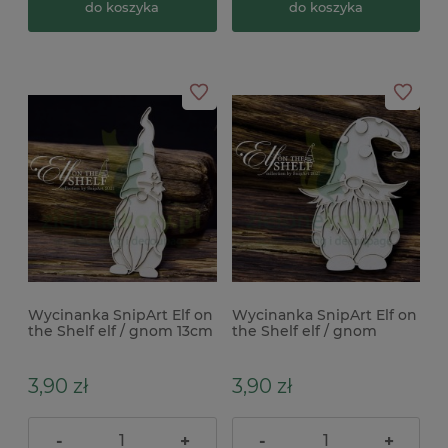
do koszyka
do koszyka
Wycinanka SnipArt Elf on
Wycinanka SnipArt Elf on
the Shelf elf / gnom 13cm
the Shelf elf / gnom
x
8,5cm x
3,90 zł
3,90 zł
-
+
-
+