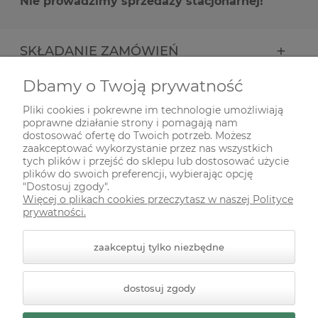
Nie prowadzimy sprzedaży stacjonarnej!
SKŁADANIE ZAMÓWIEŃ
Dbamy o Twoją prywatność
INFORMACJE
Pliki cookies i pokrewne im technologie umożliwiają
poprawne działanie strony i pomagają nam
ODWIEDŹ NAS NA
dostosować ofertę do Twoich potrzeb. Możesz
zaakceptować wykorzystanie przez nas wszystkich
tych plików i przejść do sklepu lub dostosować użycie
plików do swoich preferencji, wybierając opcję
"Dostosuj zgody".
Więcej o plikach cookies przeczytasz w naszej Polityce
prywatności.
zaakceptuj tylko niezbędne
© 2026 zielonekoty.pl. Wszelkie prawa zastrzeżone.
dostosuj zgody
Styl graficzny ShopGadget.pl
Sklep internetowy Shoper
Premium