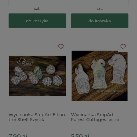
szt.
szt.
do koszyka
do koszyka
Wycinanka SnipArt Elf on
Wycinanka SnipArt
the Shelf Szyszki
Forest Cottages leśne
warstwowe x
domki x
7,90 zł
5,50 zł