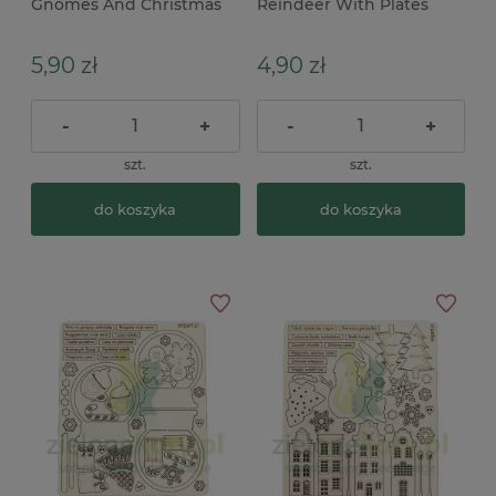
Gnomes And Christmas
Reindeer With Plates
Trees skrzaty, choinki
renifererki z tabliczkami x
5,90 zł
4,90 zł
-
+
-
+
szt.
szt.
do koszyka
do koszyka