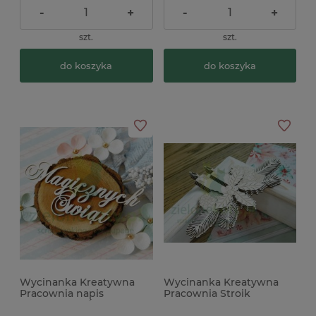
-
+
-
+
szt.
szt.
do koszyka
do koszyka
Wycinanka Kreatywna
Wycinanka Kreatywna
Pracownia napis
Pracownia Stroik
"Magicznych Świąt"
świąteczny warstwowy x