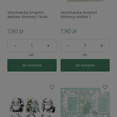
Wycinanka SnipArt
Wycinanka SnipArt
zestaw zimowy 1 kula
zimowy widok 1
śnieżna pierniczki
kamieniczki
7,90 zł
7,90 zł
-
+
-
+
szt.
szt.
do koszyka
do koszyka