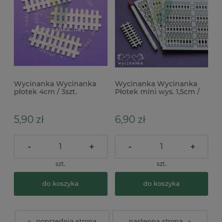
Wycinanka Wycinanka
Wycinanka Wycinanka
płotek 4cm / 3szt.
Płotek mini wys. 1,5cm /
24 szt
5,90 zł
6,90 zł
-
+
-
+
szt.
szt.
do koszyka
do koszyka
«
»