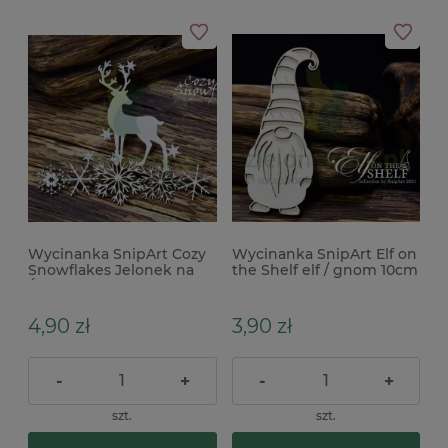
Wycinanka SnipArt Cozy
Wycinanka SnipArt Elf on
Snowflakes Jelonek na
the Shelf elf / gnom 10cm
Śnieżynkach x
4,90 zł
3,90 zł
-
+
-
+
szt.
szt.