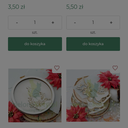
3,50 zł
5,50 zł
-
+
-
+
szt.
szt.
do koszyka
do koszyka