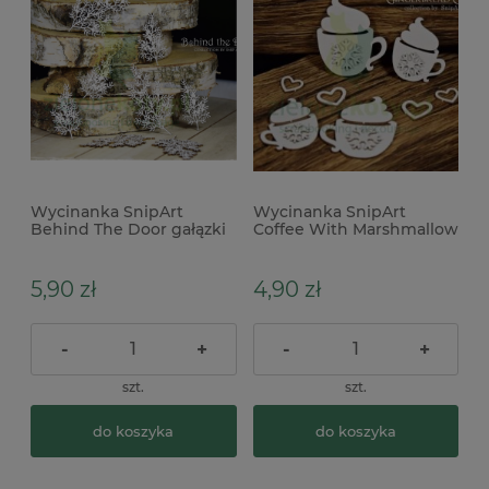
Wycinanka SnipArt
Wycinanka SnipArt
Behind The Door gałązki
Coffee With Marshmallow
iglaste cyprysów
kawa z pianką x
5,90 zł
4,90 zł
-
+
-
+
szt.
szt.
do koszyka
do koszyka