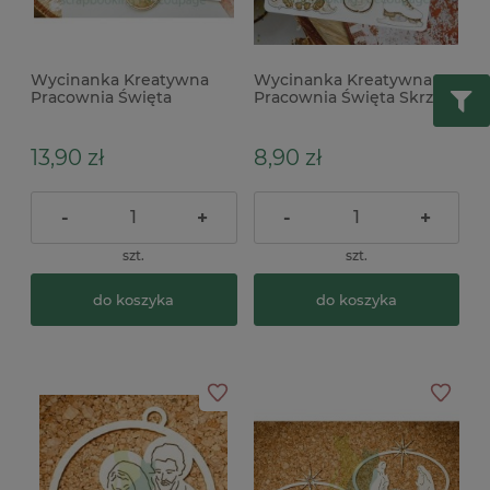
Wycinanka Kreatywna
Wycinanka Kreatywna
Pracownia Święta
Pracownia Święta Skrzaty
Pierniczki zestaw 8szt.
zestaw zimowy
13,90 zł
8,90 zł
-
+
-
+
szt.
szt.
do koszyka
do koszyka