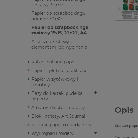
zestawy 30x30
Papier do scrapbookingu
arkusze 30x30
Papier do scrapbookingu
zestawy 15x15, 20x20, A4
Arkusze i zestawy z
elementami do wycinania
Kalka i collage paper
Papier i płótno na okładki
Papier wizytówkowy i
ozdobny
Bazy do kartek, pudełka,
koperty
Albumy i tektura na bazy
Opis
Bloki, notesy, Art Journal
Klejenie papieru i dodatków
Zestaw papi
Wykrojniki i foldery
"Season of