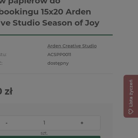
w papierów do
bookingu 15x20 Arden
ive Studio Season of Joy
Arden Creative Studio
tu:
ACSPP0011
ć:
dostępny
Lista życzeń
 zł
-
+
szt.