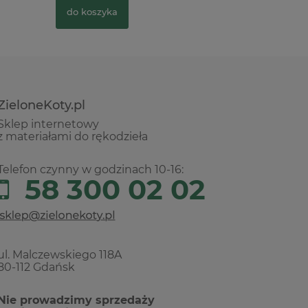
do kosz
do koszyka
ZieloneKoty.pl
Sklep internetowy
z materiałami do rękodzieła
Telefon czynny w godzinach 10-16:
58 300 02 02
ul. Malczewskiego 118A
80-112 Gdańsk
Nie prowadzimy sprzedaży