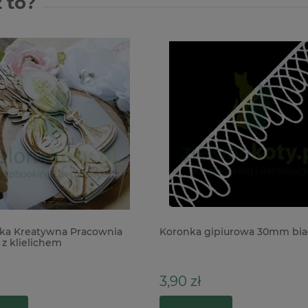
 to?
ka Kreatywna Pracownia
Koronka gipiurowa 30mm bia
 z klielichem
3,90 zł