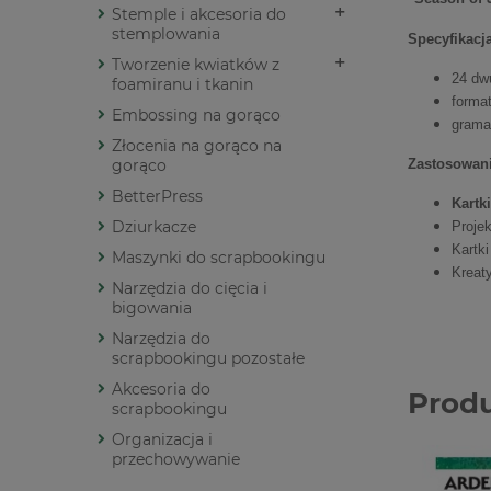
Stemple i akcesoria do
stemplowania
Specyfikacj
Tworzenie kwiatków z
24 dw
foamiranu i tkanin
forma
Embossing na gorąco
gramat
Złocenia na gorąco na
gorąco
Zastosowani
BetterPress
Kartk
Dziurkacze
Projek
Kartki
Maszynki do scrapbookingu
Kreat
Narzędzia do cięcia i
bigowania
Narzędzia do
scrapbookingu pozostałe
Akcesoria do
Prod
scrapbookingu
Organizacja i
przechowywanie