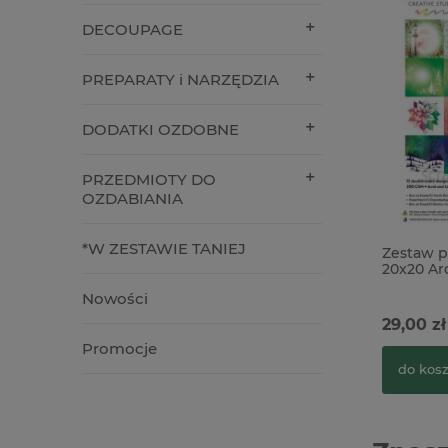
DECOUPAGE
PREPARATY i NARZĘDZIA
DODATKI OZDOBNE
PRZEDMIOTY DO
OZDABIANIA
*W ZESTAWIE TANIEJ
Zestaw p
20x20 Ar
Christma
Nowości
29,00 zł
Promocje
do kos