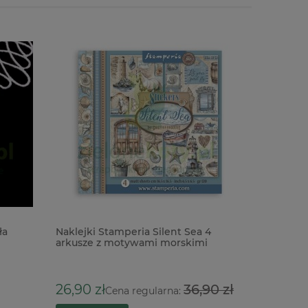
ła
Naklejki Stamperia Silent Sea 4
Masa do 
arkusze z motywami morskimi
biała 20
42,90 z
26,90 zł
36,90 zł
Cena regularna: