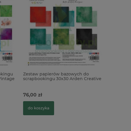
okingu
Zestaw papierów bazowych do
Vintage
scrapbookingu 30x30 Arden Creative
Studio Season of Joy Solids
76,00 zł
do koszyka