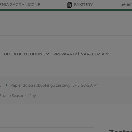
Selec
NIA ZAGRANICZNE
FAKTURY
DODATKI OZDOBNE
PREPARATY i NARZĘDZIA
u
Papier do scrapbookingu zestawy 15x15, 20x20, A4
Studio Season of Joy