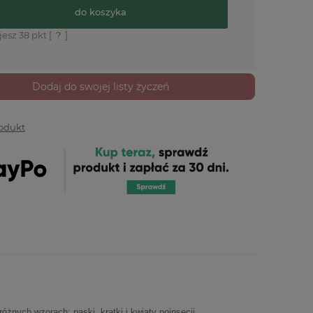
do koszyka
jesz
38
pkt [
?
]
Dodaj do swojej listy życzeń
rodukt
 różnych wzorach: paski, kratki i kwiaty poinsecji.