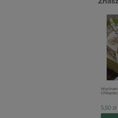
Znasz
Kostka do usuwania kleju Studio Light
Wycinan
Essentials Glue & Residue Eraser
Chłopiec
15,00 zł
5,50 zł