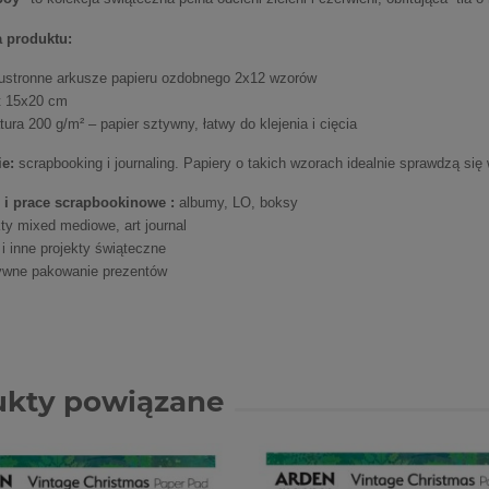
a produktu:
ustronne arkusze papieru ozdobnego 2x12 wzorów
t 15x20 cm
ura 200 g/m² – papier sztywny, łatwy do klejenia i cięcia
e:
scrapbooking i journaling. Papiery o takich wzorach idealnie sprawdzą się 
i i prace scrapbookinowe :
albumy, LO, boksy
ty mixed mediowe, art journal
 i inne projekty świąteczne
ywne pakowanie prezentów
ukty powiązane