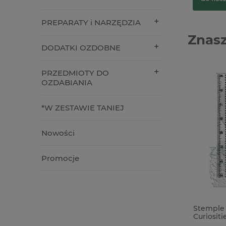
PREPARATY i NARZĘDZIA
Znasz
DODATKI OZDOBNE
PRZEDMIOTY DO
OZDABIANIA
*W ZESTAWIE TANIEJ
Nowości
Promocje
Forma foremka silikonowa Mila
Stemple
Project las sosnowy
Curiositi