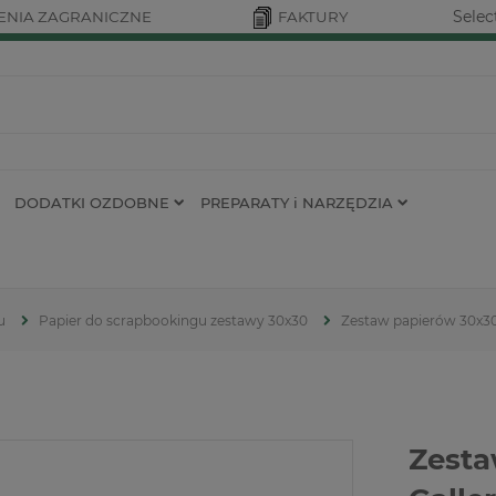
Selec
NIA ZAGRANICZNE
FAKTURY
DODATKI OZDOBNE
PREPARATY i NARZĘDZIA
u
Papier do scrapbookingu zestawy 30x30
Zestaw papierów 30x30
Zesta