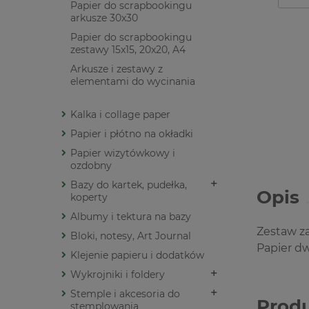
Papier do scrapbookingu
arkusze 30x30
Papier do scrapbookingu
zestawy 15x15, 20x20, A4
Arkusze i zestawy z
elementami do wycinania
Kalka i collage paper
Papier i płótno na okładki
Papier wizytówkowy i
ozdobny
Bazy do kartek, pudełka,
Opis
koperty
Albumy i tektura na bazy
Zestaw z
Bloki, notesy, Art Journal
Papier dw
Klejenie papieru i dodatków
Wykrojniki i foldery
Stemple i akcesoria do
Prod
stemplowania