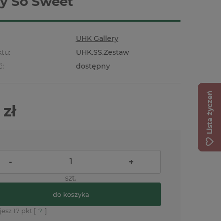
ry So Sweet
UHK Gallery
tu:
UHK.SS.Zestaw
ć:
dostępny
Lista życzeń
 zł
-
+
szt.
do koszyka
jesz
17
pkt [
?
]