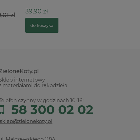
39,90 zł
10,90 zł
,01 zł
do koszyka
do kosz
ZieloneKoty.pl
Sklep internetowy
z materiałami do rękodzieła
Telefon czynny w godzinach 10-16:
58 300 02 02
ul. Malczewskiego 118A