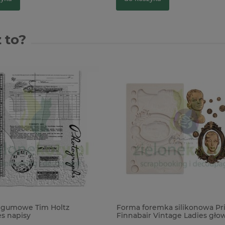
 to?
 gumowe Tim Holtz
Forma foremka silikonowa Pr
es napisy
Finnabair Vintage Ladies gło
kobiet ramka