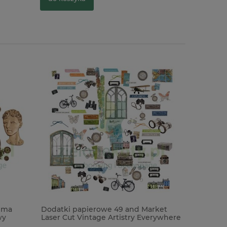
ima
Dodatki papierowe 49 and Market
Wycinank
wy
Laser Cut Vintage Artistry Everywhere
11cm x
95szt