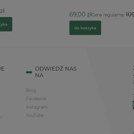
zł
69,00 zł
109
Cena regularna:
zyka
do koszyka
JE
ODWIEDŹ NAS
NA
Blog
Facebook
Instagram
YouTube
ci