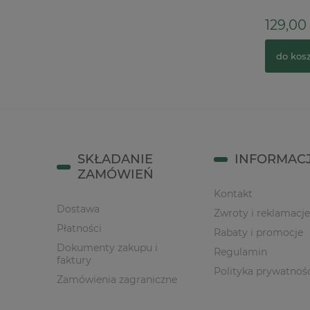
59,90 zł
129,00 
do koszyka
do kos
SKŁADANIE
INFORMAC
ZAMÓWIEŃ
Kontakt
Dostawa
Zwroty i reklamacje
Płatności
Rabaty i promocje
Dokumenty zakupu i
Regulamin
faktury
Polityka prywatnoś
Zamówienia zagraniczne