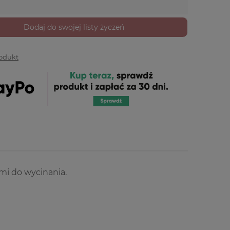
Dodaj do swojej listy życzeń
rodukt
mi do wycinania.