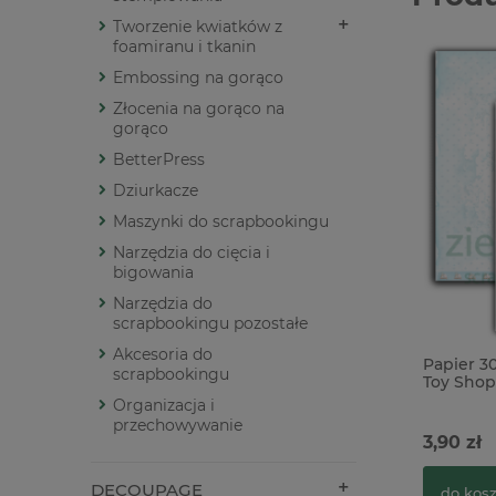
Tworzenie kwiatków z
foamiranu i tkanin
Embossing na gorąco
Złocenia na gorąco na
gorąco
BetterPress
Dziurkacze
Maszynki do scrapbookingu
Narzędzia do cięcia i
bigowania
Narzędzia do
scrapbookingu pozostałe
Akcesoria do
Papier 3
scrapbookingu
Toy Shop
Organizacja i
przechowywanie
3,90 zł
DECOUPAGE
do kos