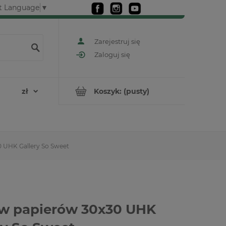
t Language
▼
Zarejestruj się
Zaloguj się
Koszyk:
(pusty)
 UHK Gallery So Sweet
w papierów 30x30 UHK