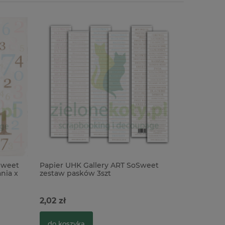
Sweet
Papier UHK Gallery ART SoSweet
Papier 30
nia x
zestaw pasków 3szt
Sweets
2,02 zł
3,90 zł
do koszyka
do kosz