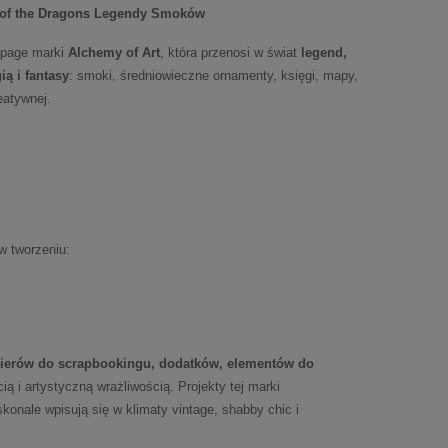
s of the Dragons Legendy Smoków
upage marki
Alchemy of Art
, która przenosi w świat
legend,
ią i fantasy
: smoki, średniowieczne ornamenty, księgi, mapy,
eatywnej.
w tworzeniu:
ierów do scrapbookingu, dodatków, elementów do
ą i artystyczną wrażliwością. Projekty tej marki
konale wpisują się w klimaty vintage, shabby chic i