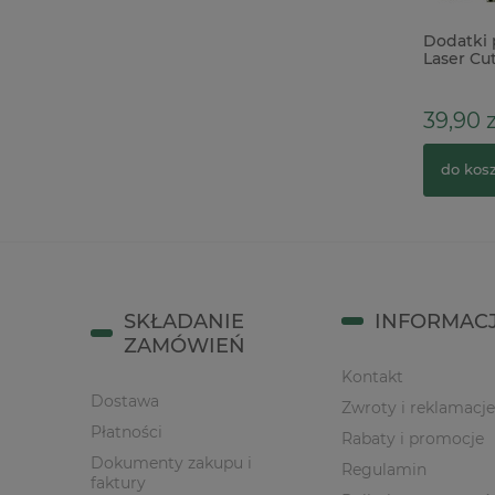
Metalowe narożniki do albumu 3cm /
Dodatki 
4szt. grube kol. złoty
Laser Cu
95szt
3,90 zł
39,90 z
do koszyka
do kos
SKŁADANIE
INFORMAC
ZAMÓWIEŃ
Kontakt
Dostawa
Zwroty i reklamacje
Płatności
Rabaty i promocje
Dokumenty zakupu i
Regulamin
faktury