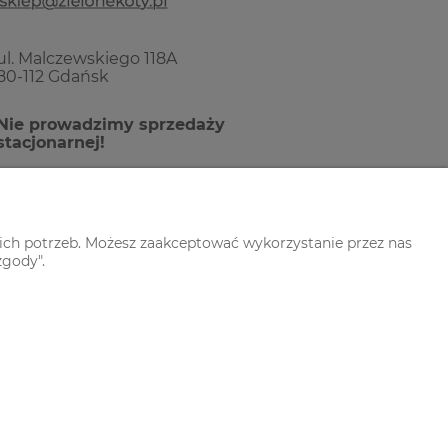
ul. Malczewskiego 118A
80-112 Gdańsk
Nie prowadzimy sprzedaży
stacjonarnej!
ich potrzeb. Możesz zaakceptować wykorzystanie przez nas
zgody".