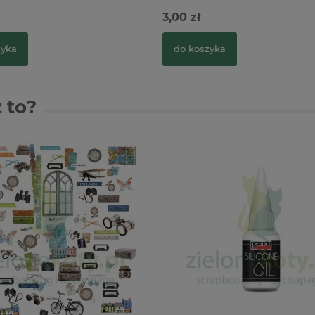
Smoków
3,00 zł
zyka
do koszyka
 to?