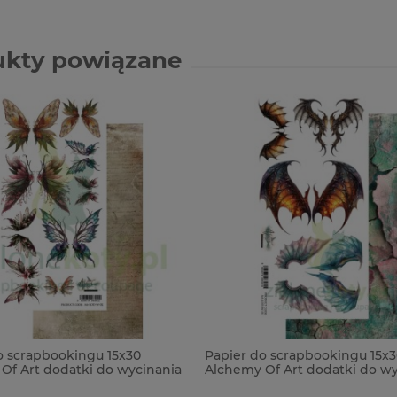
ukty powiązane
o scrapbookingu 15x30
Papier do scrapbookingu 15x3
Of Art dodatki do wycinania
Alchemy Of Art dodatki do wy
nds of the Dragons Legendy
The Legends of the Dragons