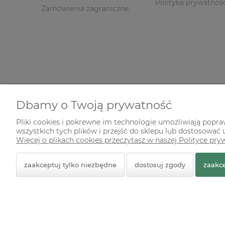
Polityka prywatnoś
Zamówienia zagraniczne
Dbamy o Twoją prywatność
Pliki cookies i pokrewne im technologie umożliwiają popr
wszystkich tych plików i przejść do sklepu lub dostosować u
© 2026 zielonekoty.pl. Wszelkie prawa zastrzeżone.
Więcej o plikach cookies przeczytasz w naszej Polityce pry
Styl graficzny ShopGadget.pl
Sklep internetowy Shope
zaakceptuj tylko niezbędne
dostosuj zgody
zaakce