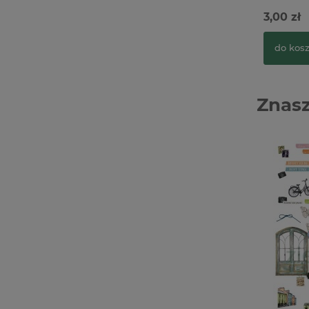
Smoków
3,00 zł
do kos
Znasz