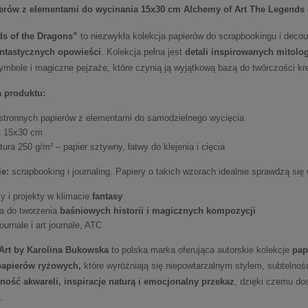
erów z elementami do wycinania 15x30 cm Alchemy of Art The Legend
s of the Dragons”
to niezwykła kolekcja papierów do scrapbookingu i deco
ntastycznych opowieści
. Kolekcja pełna jest
detali inspirowanych mitolog
ymbole i magiczne pejzaże, które czynią ją wyjątkową bazą do twórczości kr
a produktu:
stronnych papierów z elementami do samodzielnego wycięcia
t 15x30 cm
ura 250 g/m² – papier sztywny, łatwy do klejenia i cięcia
e:
scrapbooking i journaling. Papiery o takich wzorach idealnie sprawdzą się 
y i projekty w klimacie
fantasy
na do tworzenia
baśniowych historii i magicznych kompozycji
ournale i art journale, ATC
Art by Karolina Bukowska
to polska marka oferująca autorskie kolekcje
pap
apierów ryżowych,
które wyróżniają się niepowtarzalnym stylem, subtelności
tność akwareli, inspiracje naturą i emocjonalny przekaz
, dzięki czemu dos
.