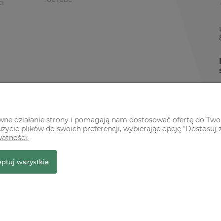
ci
awne działanie strony i pomagają nam dostosować ofertę do Two
życie plików do swoich preferencji, wybierając opcję "Dostosuj 
watności.
r Premium
ptuj wszystkie