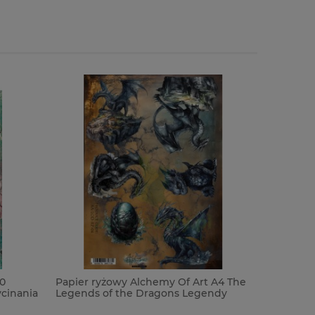
0
Papier ryżowy Alchemy Of Art A4 The
Papier Al
cinania
Legends of the Dragons Legendy
elementa
 Legendy
Smoków
Legends 