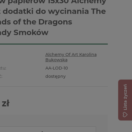
w papierów 15x30 Alchemy
t dodatki do wycinania The
ds of the Dragons
ndy Smoków
Alchemy Of Art Karolina
Bukowska
tu:
AA-LOD-10
ć:
dostępny
Lista życzeń
 zł