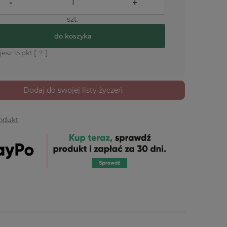
-
+
szt.
do koszyka
jesz
15
pkt [
?
]
Dodaj do swojej listy życzeń
rodukt