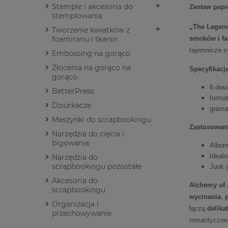
Stemple i akcesoria do
Zestaw papi
stemplowania
„The Legend
Tworzenie kwiatków z
foamiranu i tkanin
smoków i fa
tajemnicze s
Embossing na gorąco
Złocenia na gorąco na
Specyfikacj
gorąco
6 dwu
BetterPress
forma
Dziurkacze
gramat
Maszynki do scrapbookingu
Zastosowani
Narzędzia do cięcia i
bigowania
Album
Ideal
Narzędzia do
scrapbookingu pozostałe
Junk j
Akcesoria do
Alchemy of 
scrapbookingu
wycinania
,
p
Organizacja i
łączą
delika
przechowywanie
romantyczne