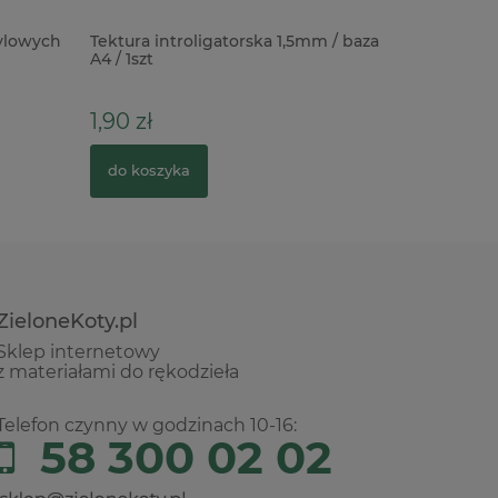
rylowych
Tektura introligatorska 1,5mm / baza
Wycinank
A4 / 1szt
11cm x
1,90 zł
10,90 zł
do koszyka
do kosz
ZieloneKoty.pl
Sklep internetowy
z materiałami do rękodzieła
Telefon czynny w godzinach 10-16:
58 300 02 02