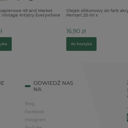
papierowe 49 and Market
Olejek silikonowy do farb ak
t Vintage Artistry Everywhere
Pentart 20 ml x
ł
16,90 zł
zyka
do koszyka
JE
ODWIEDŹ NAS
NA
Blog
Facebook
Instagram
YouTube