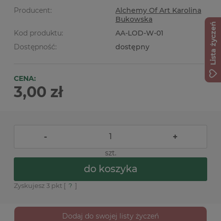
Producent:
Alchemy Of Art Karolina
Bukowska
Lista życzeń
Kod produktu:
AA-LOD-W-01
Dostępność:
dostępny
CENA:
3,00 zł
-
+
szt.
do koszyka
Zyskujesz
3
pkt [
?
]
Dodaj do swojej listy życzeń