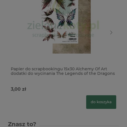
Papier do scrapbookingu 15x30 Alchemy Of Art
Pa
dodatki do wycinania The Legends of the Dragons
th
Legendy Smoków
3,00 zł
10
do koszyka
Znasz to?