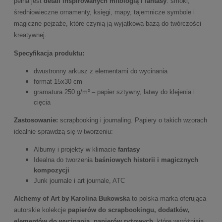
pełna jest
detali inspirowanych mitologią i fantasy
: smoki,
średniowieczne ornamenty, księgi, mapy, tajemnicze symbole i
magiczne pejzaże, które czynią ją wyjątkową bazą do twórczości
kreatywnej.
Specyfikacja produktu:
dwustronny arkusz z elementami do wycinania
format 15x30 cm
gramatura 250 g/m² – papier sztywny, łatwy do klejenia i
cięcia
Zastosowanie:
scrapbooking i journaling. Papiery o takich wzorach
idealnie sprawdzą się w tworzeniu:
Albumy i projekty w klimacie
fantasy
Idealna do tworzenia
baśniowych historii i magicznych
kompozycji
Junk journale i art journale, ATC
Alchemy of Art by Karolina Bukowska
to polska marka oferująca
autorskie kolekcje
papierów do scrapbookingu, dodatków,
elementów do wycinania
,
papierów ryżowych,
które wyróżniają