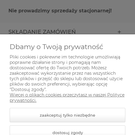
Nie prowadzimy sprzedaży stacjonarnej!
SKŁADANIE ZAMÓWIEŃ
Dbamy o Twoją prywatność
INFORMACJE
Pliki cookies i pokrewne im technologie umożliwiają
poprawne działanie strony i pomagają nam
ODWIEDŹ NAS NA
dostosować ofertę do Twoich potrzeb. Możesz
zaakceptować wykorzystanie przez nas wszystkich
tych plików i przejść do sklepu lub dostosować użycie
plików do swoich preferencji, wybierając opcję
"Dostosuj zgody".
Więcej o plikach cookies przeczytasz w naszej Polityce
prywatności.
zaakceptuj tylko niezbędne
© 2026 zielonekoty.pl. Wszelkie prawa zastrzeżone.
dostosuj zgody