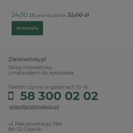
2
24,00 zł
32,00 zł
Cena regularna:
do koszyka
ZieloneKoty.pl
Sklep internetowy
z materiałami do rękodzieła
Telefon czynny w godzinach 10-16:
58 300 02 02
ul. Malczewskiego 118A
80-112 Gdańsk