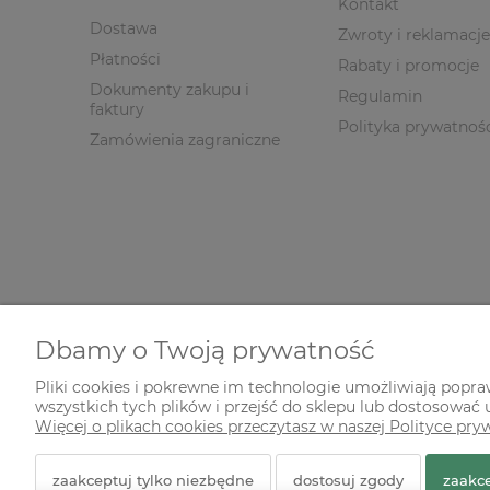
Kontakt
Dostawa
Zwroty i reklamacje
Płatności
Rabaty i promocje
Dokumenty zakupu i
Regulamin
faktury
Polityka prywatnoś
Zamówienia zagraniczne
Dbamy o Twoją prywatność
Pliki cookies i pokrewne im technologie umożliwiają popr
wszystkich tych plików i przejść do sklepu lub dostosować u
© 2026 zielonekoty.pl. Wszelkie prawa zastrzeżone.
Więcej o plikach cookies przeczytasz w naszej Polityce pry
Styl graficzny ShopGadget.pl
Sklep internetowy Shope
zaakceptuj tylko niezbędne
dostosuj zgody
zaakce