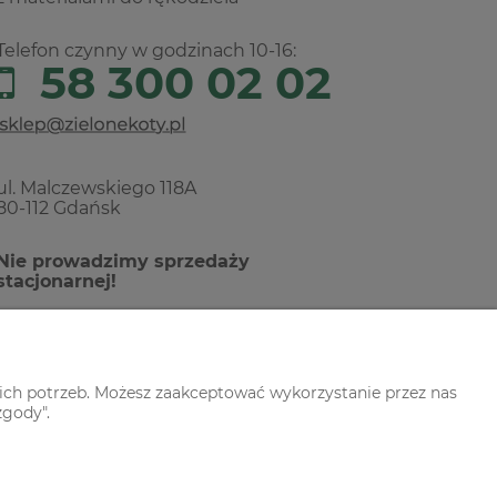
Telefon czynny w godzinach 10-16:
58 300 02 02
ul. Malczewskiego 118A
80-112 Gdańsk
Nie prowadzimy sprzedaży
stacjonarnej!
ich potrzeb. Możesz zaakceptować wykorzystanie przez nas
zgody".