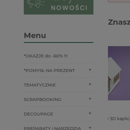
Znasz
Menu
*OKAZJE do -60% !!!
*POMYSŁ NA PREZENT
TEMATYCZNIE
SCRAPBOOKING
DECOUPAGE
Wycinanka Crafty Moly 3D kapliczka
Papier T
Heavysto
PREPARATY i NARZĘDZIA