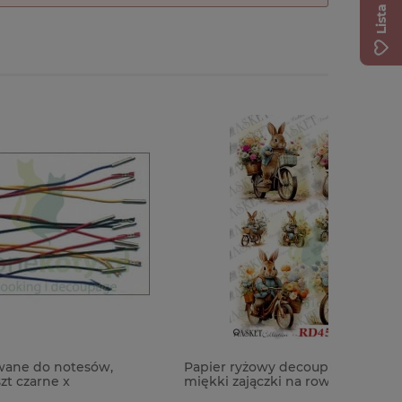
,
Papier ryżowy decoupage Asket A4
Forma fo
miękki zajączki na rowerze
Cheerful