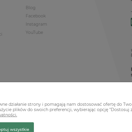
Blog
Facebook
Instagram
YouTube
ci
awne działanie strony i pomagają nam dostosować ofertę do Two
życie plików do swoich preferencji, wybierając opcję "Dostosuj 
watności.
r Premium
ptuj wszystkie