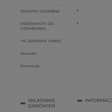
13,50 zł
46,00 
DODATKI OZDOBNE
do koszyka
do kos
PRZEDMIOTY DO
OZDABIANIA
*W ZESTAWIE TANIEJ
Nowości
Promocje
SKŁADANIE
INFORMAC
ZAMÓWIEŃ