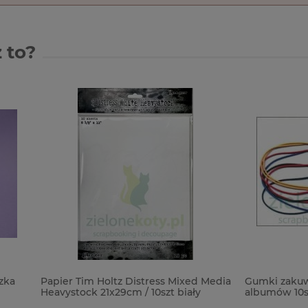
 to?
im Holtz Distress Mixed Media
Gumki zakuwane do notesów
ck 21x29cm / 10szt biały
albumów 10szt czarne x