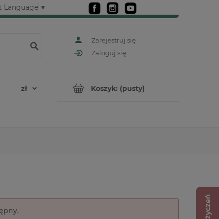
t Language
▼
Zarejestruj się
Zaloguj się
Koszyk:
(pusty)
Lista życzeń
tępny.