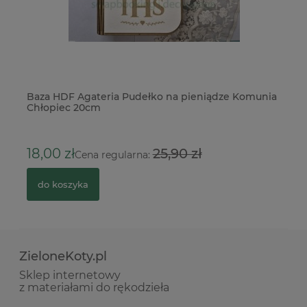
Baza HDF Agateria Pudełko na pieniądze Komunia
Wy
Chłopiec 20cm
ru
18,00 zł
25,90 zł
4
Cena regularna:
do koszyka
ZieloneKoty.pl
Sklep internetowy
z materiałami do rękodzieła