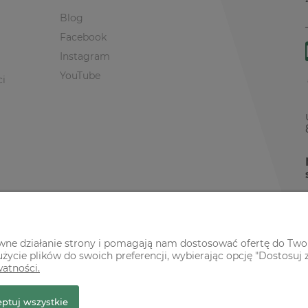
Blog
Facebook
Instagram
YouTube
ci
awne działanie strony i pomagają nam dostosować ofertę do Two
życie plików do swoich preferencji, wybierając opcję "Dostosuj 
watności.
r Premium
ptuj wszystkie