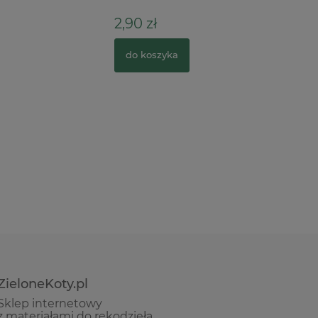
2,90 zł
34,00 z
do koszyka
do kosz
ZieloneKoty.pl
Sklep internetowy
z materiałami do rękodzieła