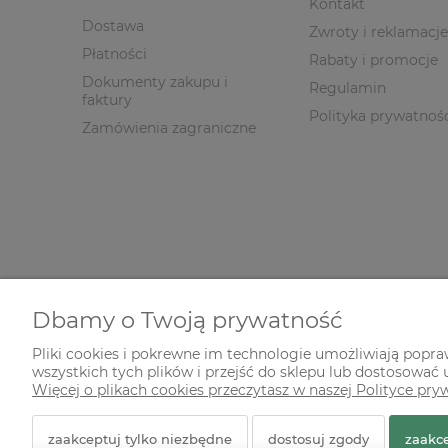
Kontakt
Dostawa
Zwroty i reklamacje
Płatności
Rabaty i promocje
Dokumenty zakupu i
Regulamin
faktury
Polityka prywatnoś
Zamówienia zagraniczne
Dbamy o Twoją prywatność
Pliki cookies i pokrewne im technologie umożliwiają popr
wszystkich tych plików i przejść do sklepu lub dostosować u
© 2026 zielonekoty.pl. Wszelkie prawa zastrzeżone.
Więcej o plikach cookies przeczytasz w naszej Polityce pry
Styl graficzny ShopGadget.pl
Sklep internetowy Shope
zaakceptuj tylko niezbędne
dostosuj zgody
zaakce