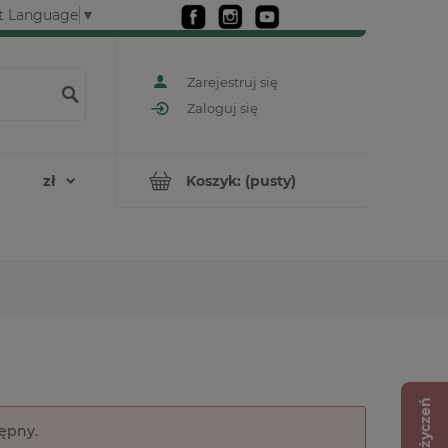
t Language
▼
Zarejestruj się
Zaloguj się
Koszyk:
(pusty)
Lista życzeń
tępny.