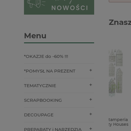
Znasz
Menu
*OKAZJE do -60% !!!
*POMYSŁ NA PREZENT
TEMATYCZNIE
SCRAPBOOKING
DECOUPAGE
Forma foremka silikonowa Stamperia
Frędzel
A5 Gear up for Christmas Cozy Houses
domki
PREPARATY i NARZĘDZIA