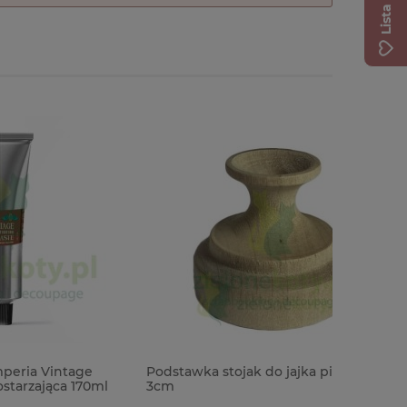
age
Podstawka stojak do jajka pisanki
Szablon 
 170ml
3cm
kwiaty zio