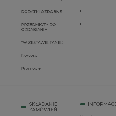
79,91 zł
4,90 zł
DODATKI OZDOBNE
do koszyka
do kos
PRZEDMIOTY DO
OZDABIANIA
*W ZESTAWIE TANIEJ
Nowości
Promocje
SKŁADANIE
INFORMAC
ZAMÓWIEŃ