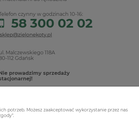
Telefon czynny w godzinach 10-16:
58 300 02 02
ul. Malczewskiego 118A
80-112 Gdańsk
Nie prowadzimy sprzedaży
stacjonarnej!
ich potrzeb. Możesz zaakceptować wykorzystanie przez nas
zgody".