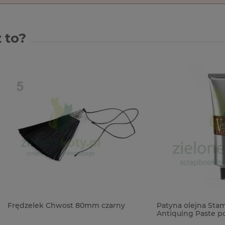
 to?
ek Chwost 80mm czarny
Patyna olejna Stamperia Vint
Antiquing Paste postarzająca