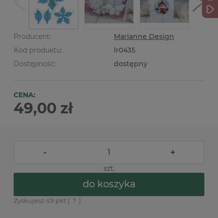
Producent:
Marianne Design
Kod produktu:
lr0435
Dostępność:
dostępny
CENA:
49,00 zł
-
+
szt.
do koszyka
Zyskujesz
49
pkt [
?
]