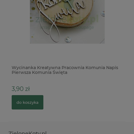
no
Wycinanka Kreatywna Pracownia Komunia Napis
Ka
Pierwsza Komunia Święta
k
3,90 zł
6
do koszyka
ZieloneKoty.pl