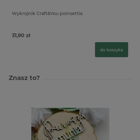
Wykrojnik Craft&You poinsettia
Wy
31,90 zł
23
do koszyka
Znasz to?