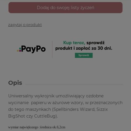
Dodaj do swojej listy życzeń
zapytaj o produkt
Opis
Uniwersalny wykrojnik umożliwiający ozdobne
wycinanie papieru w ażurowe wzory, w przeznaczonych
do tego maszynkach (Spellbinders Wizard, Sizzix
BigShot czy CuttleBug).
wymiar największego :średnica ok.6,2cm