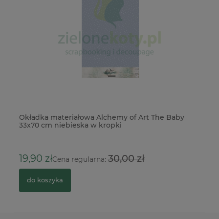
Okładka materiałowa Alchemy of Art The Baby
Do
33x70 cm niebieska w kropki
Sp
3
19,90 zł
30,00 zł
Cena regularna:
do koszyka