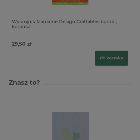
Wykrojnik Marianne Design Craftables border,
Wy
koronka
Du
29,50 zł
24
do koszyka
Znasz to?