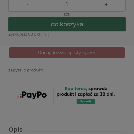
-
+
szt.
do koszyka
Zyskujesz
88
pkt [
?
]
Dodaj do swojej listy życzeń
zapytaj o produkt
Opis