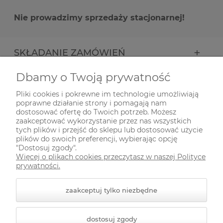
Nie prowadzimy sprzedaży stacjonarnej!
SKŁADANIE ZAMÓWIEŃ
Dbamy o Twoją prywatność
INFORMACJE
Pliki cookies i pokrewne im technologie umożliwiają
poprawne działanie strony i pomagają nam
ODWIEDŹ NAS NA
dostosować ofertę do Twoich potrzeb. Możesz
zaakceptować wykorzystanie przez nas wszystkich
tych plików i przejść do sklepu lub dostosować użycie
plików do swoich preferencji, wybierając opcję
"Dostosuj zgody".
Więcej o plikach cookies przeczytasz w naszej Polityce
prywatności.
zaakceptuj tylko niezbędne
© 2026 zielonekoty.pl. Wszelkie prawa zastrzeżone.
dostosuj zgody