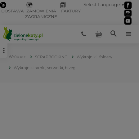
Select Language
▼
DOSTAWA
ZAMÓWIENIA
FAKTURY
ZAGRANICZNE
SCRAPBOOKING
Wykrojniki i foldery
Wykrojniki ramki, serwetki, brzegi