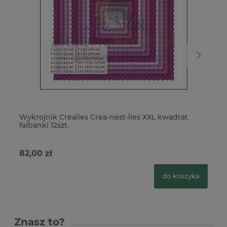
Wykrojnik Crealies Crea-nest-lies XXL kwadrat
Wy
falbanki 12szt.
pr
82,00 zł
88
do koszyka
Znasz to?