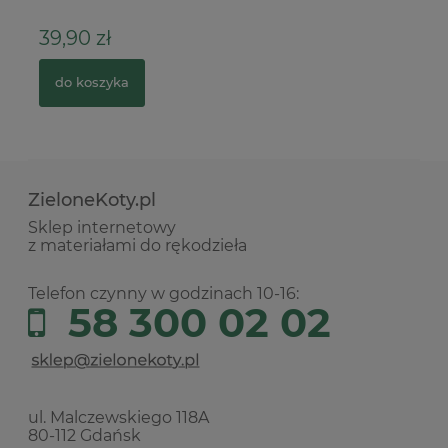
39,90 zł
4
do koszyka
ZieloneKoty.pl
Sklep internetowy
z materiałami do rękodzieła
Telefon czynny w godzinach 10-16:
58 300 02 02
ul. Malczewskiego 118A
80-112 Gdańsk