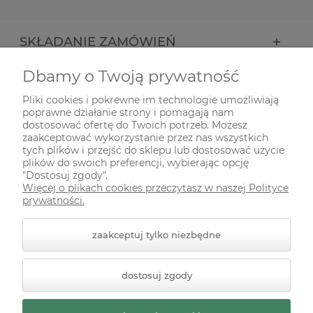
SKŁADANIE ZAMÓWIEŃ
Dbamy o Twoją prywatność
INFORMACJE
Pliki cookies i pokrewne im technologie umożliwiają
poprawne działanie strony i pomagają nam
ODWIEDŹ NAS NA
dostosować ofertę do Twoich potrzeb. Możesz
zaakceptować wykorzystanie przez nas wszystkich
tych plików i przejść do sklepu lub dostosować użycie
plików do swoich preferencji, wybierając opcję
"Dostosuj zgody".
Więcej o plikach cookies przeczytasz w naszej Polityce
prywatności.
zaakceptuj tylko niezbędne
© 2026 zielonekoty.pl. Wszelkie prawa zastrzeżone.
dostosuj zgody
Styl graficzny ShopGadget.pl
Sklep internetowy Shoper
Premium