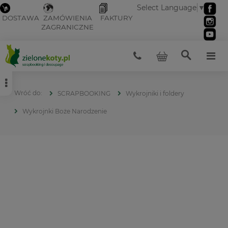
Select Language
▼
DOSTAWA
ZAMÓWIENIA
FAKTURY
ZAGRANICZNE
SCRAPBOOKING
Wykrojniki i foldery
Wykrojnki Boże Narodzenie