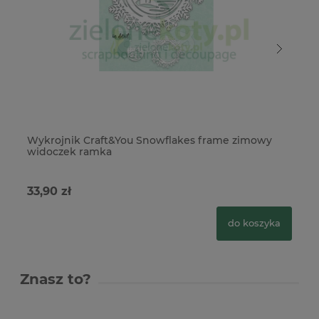
Wykrojnik Craft&You Snowflakes frame zimowy
Wy
widoczek ramka
33,90 zł
23
do koszyka
Znasz to?