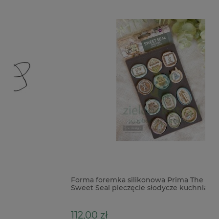
Forma foremka silikonowa Prima The Home Baker
W
Sweet Seal pieczęcie słodycze kuchnia
d
112,00 zł
5