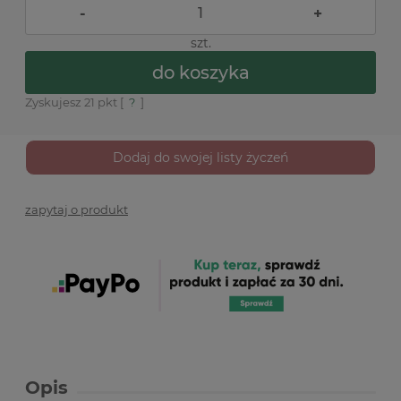
-
+
szt.
do koszyka
Zyskujesz
21
pkt [
?
]
Dodaj do swojej listy życzeń
zapytaj o produkt
Opis