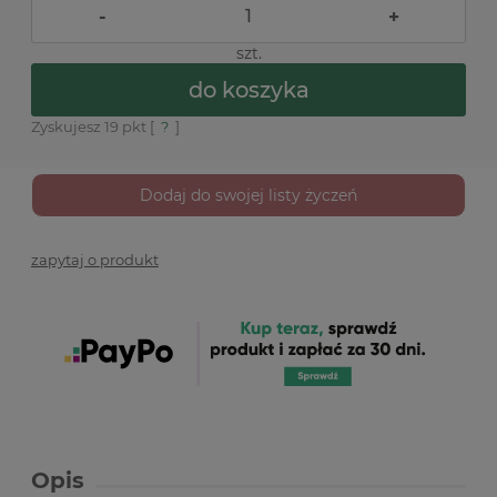
-
+
szt.
do koszyka
Zyskujesz
19
pkt [
?
]
Dodaj do swojej listy życzeń
zapytaj o produkt
Opis