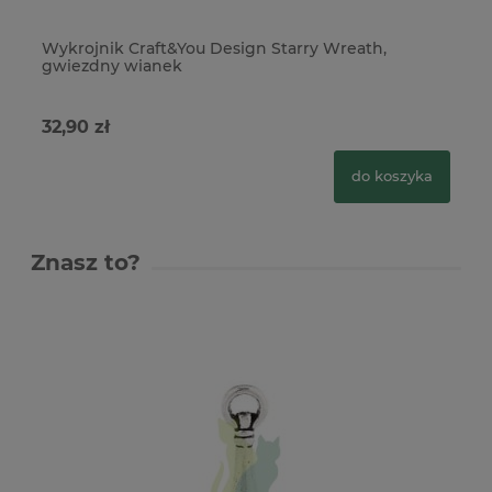
Wykrojnik Craft&You Design Starry Wreath,
Wy
gwiezdny wianek
śn
32,90 zł
29
do koszyka
Znasz to?