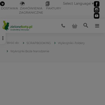
Select Language
▼
DOSTAWA
ZAMÓWIENIA
FAKTURY
ZAGRANICZNE
SCRAPBOOKING
Wykrojniki i foldery
Wykrojnki Boże Narodzenie