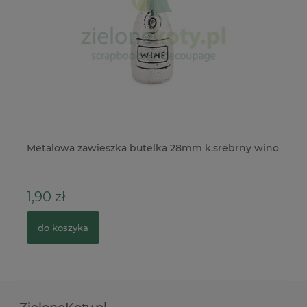
telka 28mm k.srebrny wino
Wycinanka Wycinanka Komunia 
6,90 zł
do koszyka