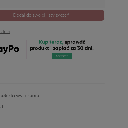
Dodaj do swojej listy życzeń
rodukt
nek do wycinania.
zt.