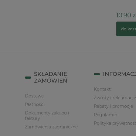
10,90 z
19,90 zł
30,00 zł
Cena regularna:
do kos
do koszyka
SKŁADANIE
INFORMAC
ZAMÓWIEŃ
Kontakt
Dostawa
Zwroty i reklamacje
Płatności
Rabaty i promocje
Dokumenty zakupu i
Regulamin
faktury
Polityka prywatnoś
Zamówienia zagraniczne