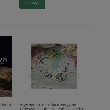
do koszyka
do kosz
niczka
Wycinanka tekturka Kreatywna
Wykrojnik
Pracownia Ślub 2025 Ramka Gołębie
Vault Edg