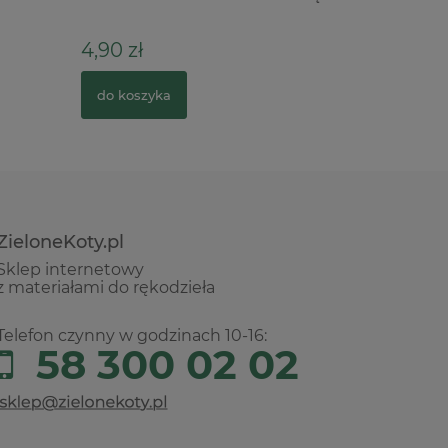
4,90 zł
74,00 z
do koszyka
do kosz
ZieloneKoty.pl
Sklep internetowy
z materiałami do rękodzieła
Telefon czynny w godzinach 10-16:
58 300 02 02