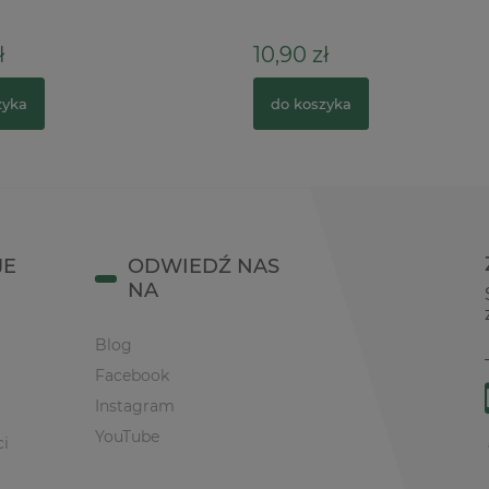
ł
10,90 zł
zyka
do koszyka
JE
ODWIEDŹ NAS
NA
Blog
Facebook
Instagram
YouTube
ci