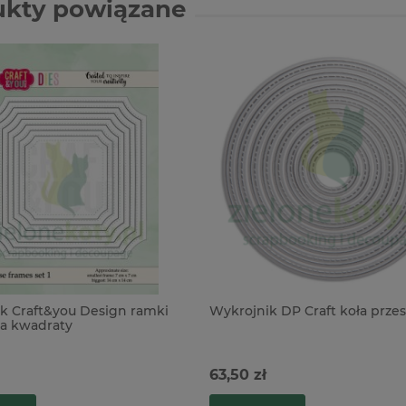
ukty powiązane
k Craft&you Design ramki
Wykrojnik DP Craft koła przes
ia kwadraty
63,50 zł