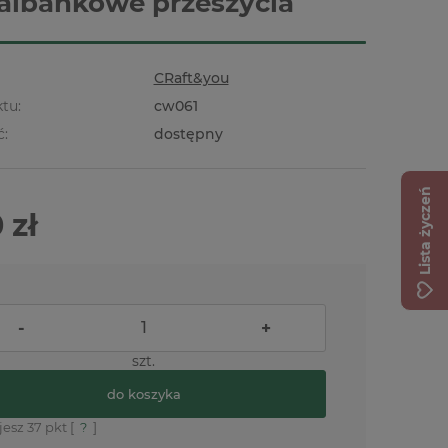
falbankowe przeszycia
CRaft&you
tu:
cw061
ć:
dostępny
Lista życzeń
 zł
-
+
szt.
do koszyka
jesz
37
pkt [
?
]