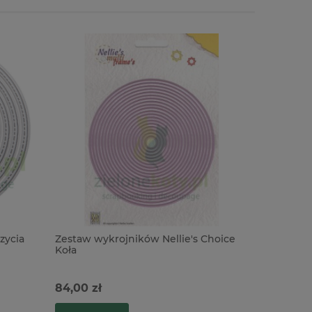
zycia
Zestaw wykrojników Nellie's Choice
Wykrojnik
Koła
koła prze
84,00 zł
88,00 zł