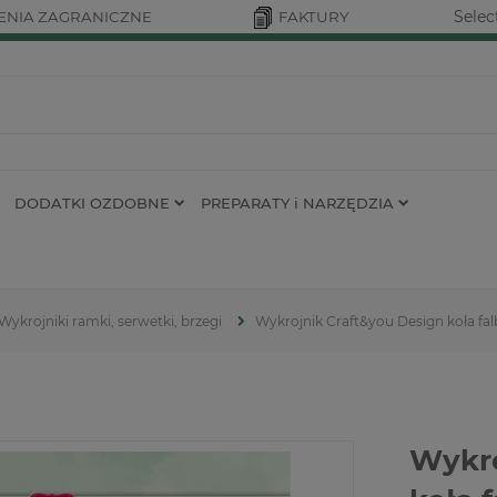
Selec
NIA ZAGRANICZNE
FAKTURY
DODATKI OZDOBNE
PREPARATY i NARZĘDZIA
Wykrojniki ramki, serwetki, brzegi
Wykrojnik Craft&you Design koła fa
Wykro