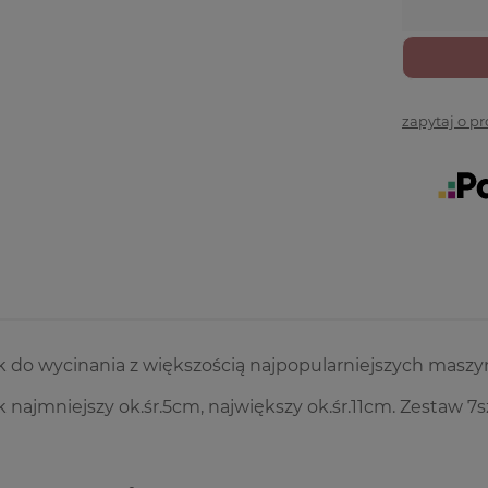
zapytaj o p
 do wycinania z większością najpopularniejszych maszy
 najmniejszy ok.śr.5cm, największy ok.śr.11cm. Zestaw 7s