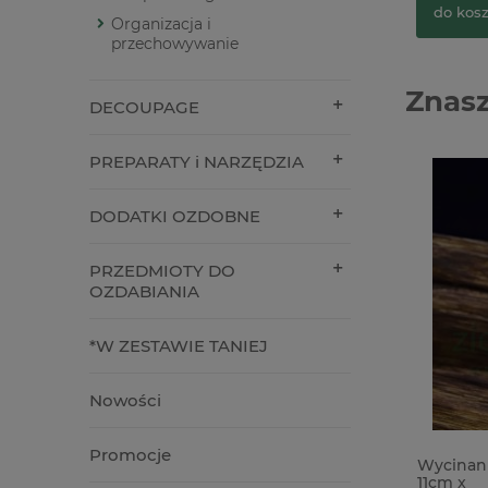
do kos
Organizacja i
przechowywanie
Znasz
DECOUPAGE
PREPARATY i NARZĘDZIA
DODATKI OZDOBNE
PRZEDMIOTY DO
OZDABIANIA
*W ZESTAWIE TANIEJ
Nowości
Promocje
Okładka materiałowa Alchemy of Art
Wycinank
The Baby 33x70 cm różowa w kropki
11cm x