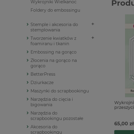
Prod
Wykrojniki Wielkanoc
Foldery do embossingu
Stemple i akcesoria do
stemplowania
Tworzenie kwiatków z
foamiranu i tkanin
Embossing na gorąco
Złocenia na gorąco na
gorąco
BetterPress
Dziurkacze
Maszynki do scrapbookingu
Narzędzia do cięcia i
Wykrojni
bigowania
przeszyc
Narzędzia do
scrapbookingu pozostałe
65,00 zł
Akcesoria do
scrapbookingu