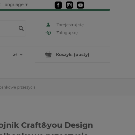
t Language
▼
Zarejestruj się
Zaloguj się
Koszyk:
(pusty)
lbankowe przeszycia
jnik Craft&you Design