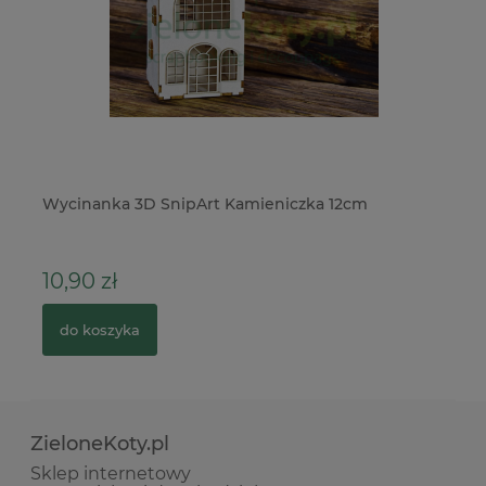
Wycinanka 3D SnipArt Kamieniczka 12cm
Wy
10,90 zł
8
do koszyka
ZieloneKoty.pl
Sklep internetowy