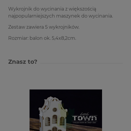
Wykrojnik do wycinania z większością
najpopularniejszych maszynek do wycinania.
Zestaw zawiera 5 wykrojników.
Rozmiar: balon ok. 5,4x8,2cm.
Znasz to?