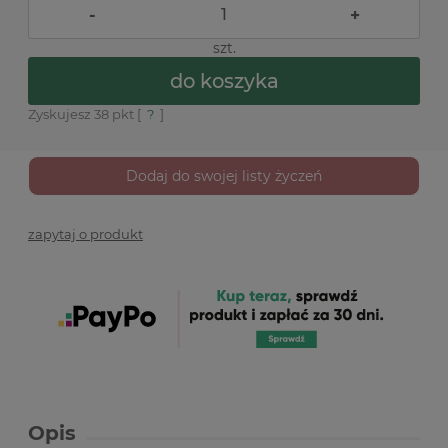
-
+
szt.
do koszyka
Zyskujesz
38
pkt [
?
]
Dodaj do swojej listy życzeń
zapytaj o produkt
Opis