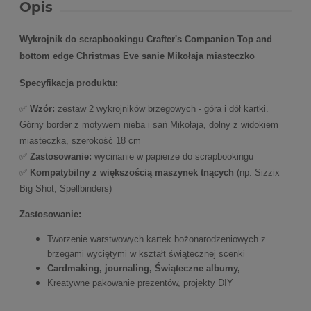
Opis
Wykrojnik do scrapbookingu Crafter's Companion
Top and
bottom edge Christmas Eve sanie Mikołaja miasteczko
Specyfikacja produktu:
✅
Wzór:
zestaw 2
wykrojników brzegowych - góra i dół kartki.
Górny border z motywem nieba i sań Mikołaja, dolny z widokiem
miasteczka, szerokość 18 cm
✅
Zastosowanie:
wycinanie w papierze do scrapbookingu
✅
Kompatybilny z większością maszynek tnących
(np. Sizzix
Big Shot, Spellbinders)
Zastosowanie:
Tworzenie warstwowych kartek bożonarodzeniowych z
brzegami wyciętymi w kształt świątecznej scenki
Cardmaking, journaling, Świąteczne albumy,
Kreatywne pakowanie prezentów, projekty DIY