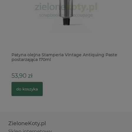
Patyna olejna Stamperia Vintage Antiquing Paste
Ka
postarzająca 170ml
53,90 zł
3
do koszyka
ZieloneKoty.pl
Sklep internetowy