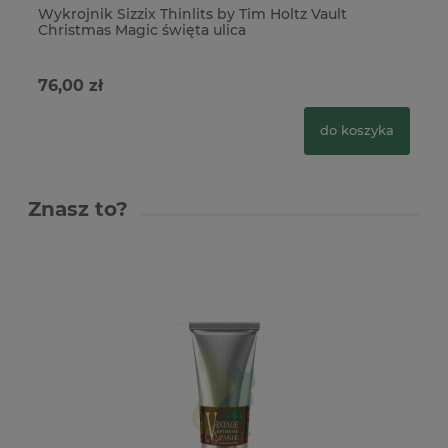
Wykrojnik Sizzix Thinlits by Tim Holtz Vault
Wy
Christmas Magic święta ulica
Sp
76,00 zł
49
do koszyka
Znasz to?