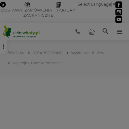
Select Language
▼
DOSTAWA
ZAMÓWIENIA
FAKTURY
ZAGRANICZNE
SCRAPBOOKING
Wykrojniki i foldery
Wykrojnki Boże Narodzenie