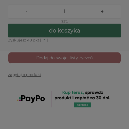
-
+
szt.
do koszyka
Zyskujesz
49
pkt [
?
]
Dodaj do swojej listy życzeń
zapytaj o produkt