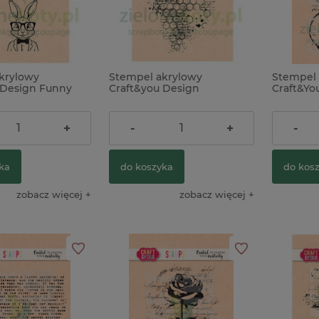
krylowy
Stempel akrylowy
Stempel 
 Design Funny
Craft&you Design
Craft&Yo
óliki
Honeycomb Plaster Miodu
the lette
tło mixed media
kleksy
18,90 zł
18,90 z
+
-
+
-
ka
do koszyka
do kos
zobacz więcej
zobacz więcej