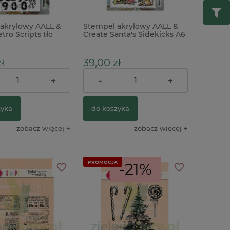
akrylowy AALL &
Stempel akrylowy AALL &
tro Scripts tło
Create Santa's Sidekicks A6
Catmas Capers koty
choinka
ł
39,00 zł
+
-
+
56,00 zł
Cena regularna:
zyka
do koszyka
zobacz więcej
zobacz więcej
PROMOCJA
-21%