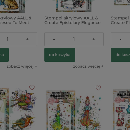
krylowy AALL &
Stempel akrylowy AALL &
Stempel 
eesed To Meet
Create Epistolary Elegance
Create F
ysz
motyle mixed media
pieczątk
media
54,00 zł
56,00 z
+
-
+
-
ka
do koszyka
do kos
zobacz więcej
zobacz więcej