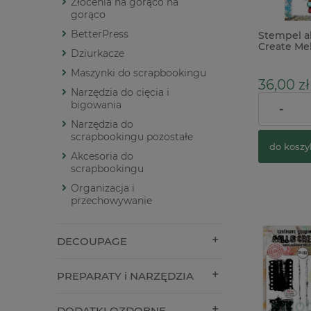
Złocenia na gorąco na
gorąco
BetterPress
Stempel a
Create Me
Dziurkacze
dziadek d
Maszynki do scrapbookingu
36,00 zł
Narzędzia do cięcia i
bigowania
-
Narzędzia do
scrapbookingu pozostałe
do koszy
Akcesoria do
scrapbookingu
Organizacja i
przechowywanie
DECOUPAGE
PREPARATY i NARZĘDZIA
DODATKI OZDOBNE