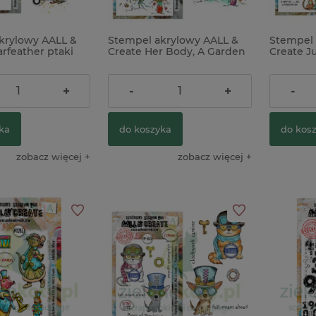
krylowy AALL &
Stempel akrylowy AALL &
Stempel 
rfeather ptaki
Create Her Body, A Garden
Create J
k
kobieta
koty
56,00 zł
56,00 z
+
-
+
-
ka
do koszyka
do kos
zobacz więcej
zobacz więcej