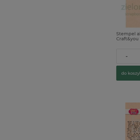
Stempel a
Craft&you
Bunnies Kr
17,90 zł
-
do koszy