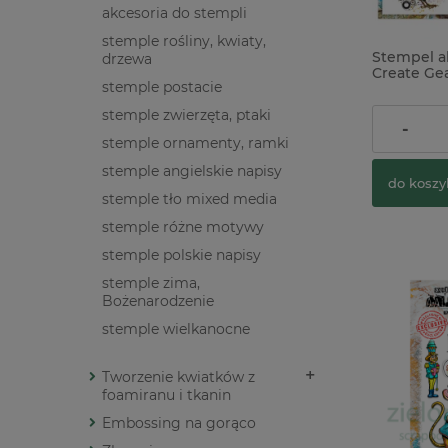
akcesoria do stempli
stemple rośliny, kwiaty,
Stempel a
drzewa
Create Gea
stemple postacie
steampun
stemple zwierzęta, ptaki
56,00 zł
-
stemple ornamenty, ramki
stemple angielskie napisy
do koszy
stemple tło mixed media
stemple różne motywy
stemple polskie napisy
stemple zima,
Bożenarodzenie
stemple wielkanocne
Tworzenie kwiatków z
foamiranu i tkanin
Embossing na gorąco