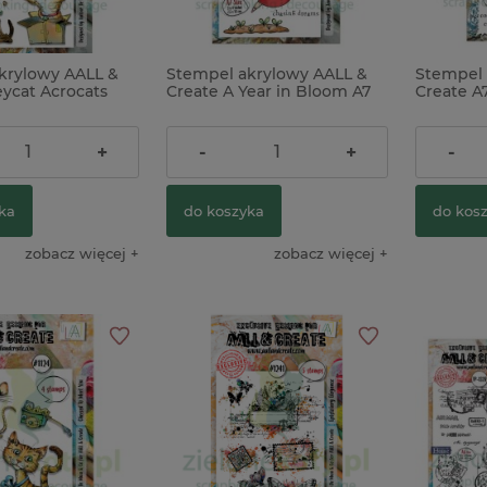
krylowy AALL &
Stempel akrylowy AALL &
Stempel 
wa 30mm biała
Dodatki Tim Holtz Idea-Ology
Pudełko dre
eycat Acrocats
Create A Year in Bloom A7
Create A
Halloween Typography 72szt /
chusteczki /
Cartwheel Hearts
Czarowni
literki 2cm
prostokątny
dziewczynka słońce
38,00 zł
38,00 z
+
-
+
-
39,00 zł
24,00 zł
64,00 zł
Cena regularna:
ka
do koszyka
do kos
do koszyka
do koszyka
zobacz więcej
zobacz więcej