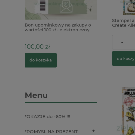
Stempel a
leju Studio
Bon upominkowy na zakupy o
Koronka gipiuro
Create All
 & Residue
wartości 100 zł - elektroniczny
koty
56,00 zł
-
100,00 zł
3,90 zł
do koszy
do koszyka
do koszyka
Menu
*OKAZJE do -60% !!!
*POMYSŁ NA PREZENT