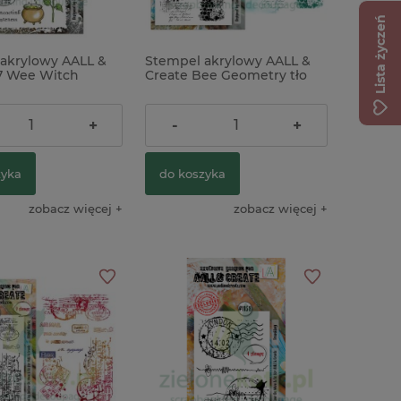
Lista życzeń
akrylowy AALL &
Stempel akrylowy AALL &
wniane na
7 Wee Witch
Create Bee Geometry tło
 chustecznik
ca
mixed media
ł
56,00 zł
+
-
+
zyka
do koszyka
zobacz więcej
zobacz więcej