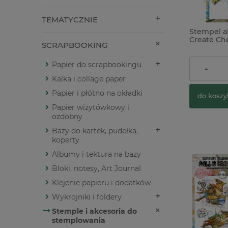
TEMATYCZNIE
Stempel a
Create Ch
SCRAPBOOKING
You kot m
Papier do scrapbookingu
34,00 zł
-
Kalka i collage paper
Papier i płótno na okładki
do koszy
Papier wizytówkowy i
ozdobny
Bazy do kartek, pudełka,
koperty
Albumy i tektura na bazy
Bloki, notesy, Art Journal
Klejenie papieru i dodatków
Wykrojniki i foldery
Stemple i akcesoria do
stemplowania