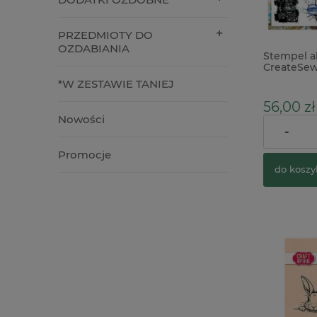
PRZEDMIOTY DO
OZDABIANIA
Stempel a
CreateSew
przeszycia 
*W ZESTAWIE TANIEJ
56,00 zł
Nowości
-
Promocje
do koszy