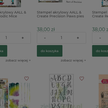
krylowy AALL &
Stempel akrylowy AALL &
Stempel 
lodic Mice
Create Precision Paws pies
Create Re
o orzechów x
kot steampunk
cyfry
38,00 zł
38,00 z
+
-
+
-
ka
do koszyka
do kos
zobacz więcej
zobacz więcej