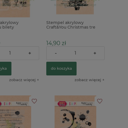
akrylowy
Stempel akrylowy
 bilety
Craft&You Christmas tre
choinka słodycze x
ł
14,90 zł
+
-
+
18,90 zł
Cena regularna:
zyka
do koszyka
zobacz więcej
zobacz więcej