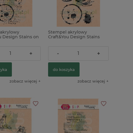
akrylowy
Stempel akrylowy
u Design Stains on
Craft&You Design Stains
rs list pismo plamy
Plamy, kleksy
ł
18,90 zł
+
-
+
zyka
do koszyka
zobacz więcej
zobacz więcej