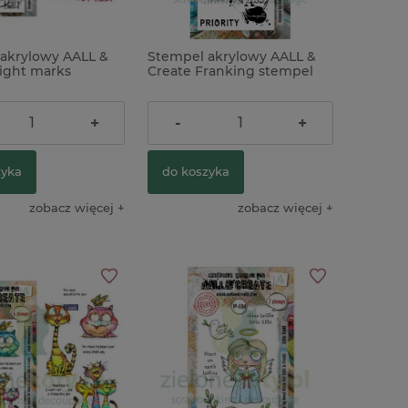
akrylowy AALL &
Stempel akrylowy AALL &
light marks
Create Franking stempel
i poczta mixed
pocztowy
ł
22,00 zł
+
-
+
zyka
do koszyka
zobacz więcej
zobacz więcej