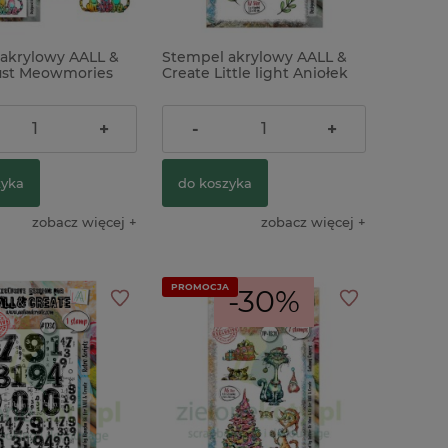
akrylowy AALL &
Stempel akrylowy AALL &
ust Meowmories
Create Little light Aniołek
ł
38,00 zł
+
-
+
zyka
do koszyka
zobacz więcej
zobacz więcej
PROMOCJA
-30%