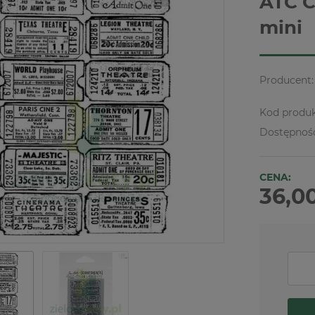
ATC C
mini
Producent:
Kod produk
Dostępnoś
CENA:
36,00