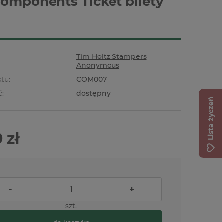
omponents Ticket bilety
Tim Holtz Stampers
Anonymous
tu:
COM007
ć:
dostępny
Lista życzeń
 zł
-
+
szt.
do koszyka