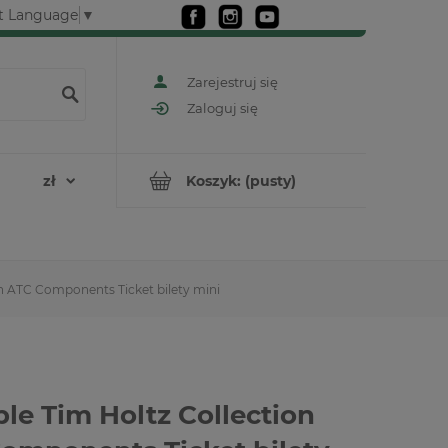
t Language
▼
Zarejestruj się
Zaloguj się
Koszyk:
(pusty)
n ATC Components Ticket bilety mini
le Tim Holtz Collection