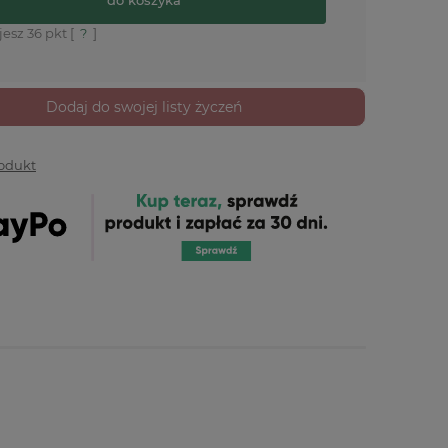
jesz
36
pkt [
?
]
Dodaj do swojej listy życzeń
rodukt