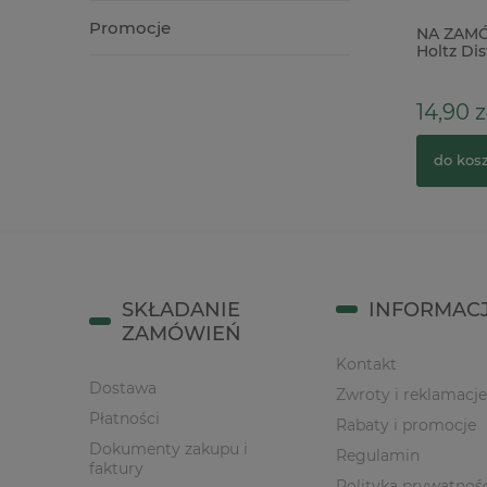
Promocje
Zestaw do monoprintingu płytka Gel
NA ZAMÓ
Press Printing PLate 30x30cm + wałek
Holtz Dis
10cm
276,00 zł
14,90 z
zobacz więcej
do kos
SKŁADANIE
INFORMAC
ZAMÓWIEŃ
Kontakt
Dostawa
Zwroty i reklamacje
Płatności
Rabaty i promocje
Dokumenty zakupu i
Regulamin
faktury
Polityka prywatnoś