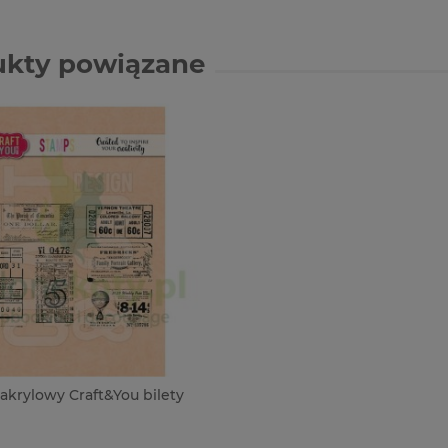
ukty powiązane
akrylowy Craft&You bilety