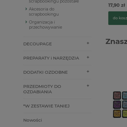
scrapbookingu pozostałe
17,90 zł
Akcesoria do
scrapbookingu
do kos
Organizacja i
przechowywanie
Znasz
DECOUPAGE
PREPARATY i NARZĘDZIA
DODATKI OZDOBNE
PRZEDMIOTY DO
OZDABIANIA
*W ZESTAWIE TANIEJ
Nowości