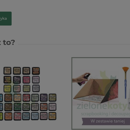
zyka
 to?