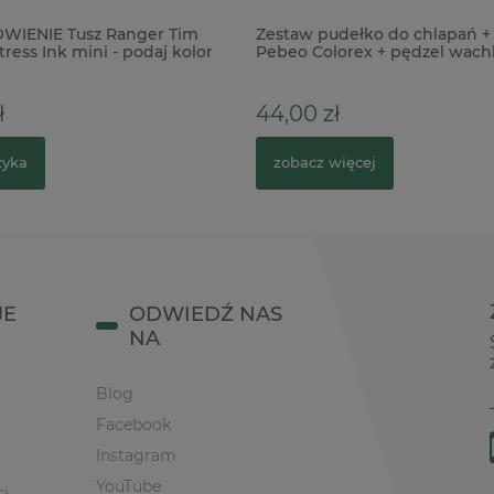
WIENIE Tusz Ranger Tim
Zestaw pudełko do chlapań + 
tress Ink mini - podaj kolor
Pebeo Colorex + pędzel wachl
ł
44,00 zł
zyka
zobacz więcej
JE
ODWIEDŹ NAS
NA
Blog
Facebook
Instagram
YouTube
ci