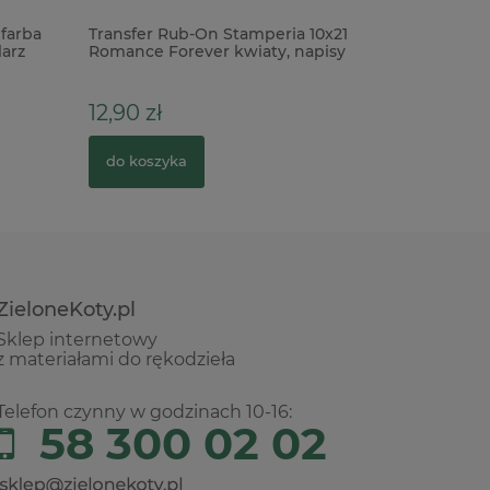
farba
Transfer Rub-On Stamperia 10x21
Taśma kl
arz
Romance Forever kwiaty, napisy
dystanso
6mm/50m
12,90 zł
34,90 z
do koszyka
do kosz
ZieloneKoty.pl
Sklep internetowy
z materiałami do rękodzieła
Telefon czynny w godzinach 10-16:
58 300 02 02