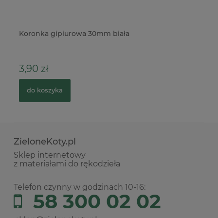
Koronka gipiurowa 30mm biała
Fo
3,90 zł
5
do koszyka
ZieloneKoty.pl
Sklep internetowy
z materiałami do rękodzieła
Telefon czynny w godzinach 10-16:
58 300 02 02