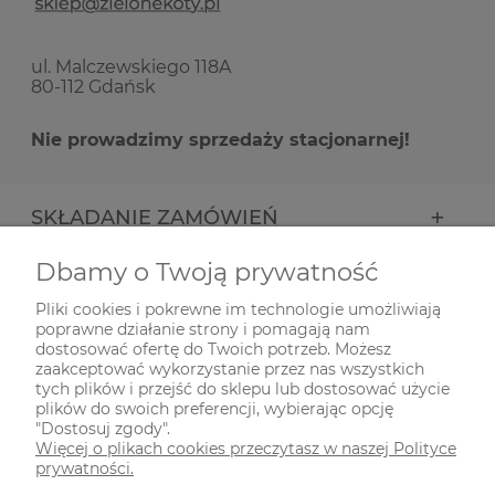
ul. Malczewskiego 118A
80-112 Gdańsk
Nie prowadzimy sprzedaży stacjonarnej!
SKŁADANIE ZAMÓWIEŃ
Dbamy o Twoją prywatność
INFORMACJE
Pliki cookies i pokrewne im technologie umożliwiają
poprawne działanie strony i pomagają nam
ODWIEDŹ NAS NA
dostosować ofertę do Twoich potrzeb. Możesz
zaakceptować wykorzystanie przez nas wszystkich
tych plików i przejść do sklepu lub dostosować użycie
plików do swoich preferencji, wybierając opcję
"Dostosuj zgody".
Więcej o plikach cookies przeczytasz w naszej Polityce
prywatności.