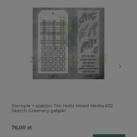
Stemple + szablon Tim Holtz Mixed Media #32
St
Sketch Greenery gałązki
Gr
76,00 zł
76