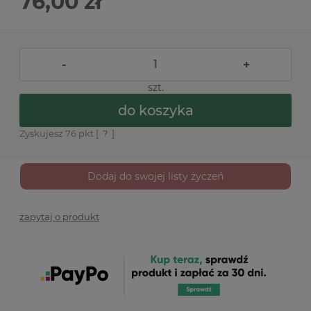
76,00 zł
-
+
szt.
do koszyka
Zyskujesz
76
pkt [
?
]
Dodaj do swojej listy życzeń
zapytaj o produkt