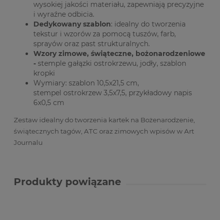
wysokiej jakości materiału, zapewniają precyzyjne
i wyraźne odbicia.
Dedykowany szablon
: idealny do tworzenia
tekstur i wzorów za pomocą tuszów, farb,
sprayów oraz past strukturalnych.
Wzory zimowe, świąteczne, bożonarodzeniowe
-
stemple gałązki ostrokrzewu, jodły, szablon
kropki
Wymiary: szablon 10,5x21,5 cm,
stempel ostrokrzew 3,5x7,5, przykładowy napis
6x0,5 cm
Zestaw idealny do tworzenia kartek na Bożenarodzenie,
świątecznych tagów, ATC oraz zimowych wpisów w Art
Journalu
Produkty powiązane