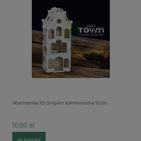
ver
Wycinanka 3D SnipArt Kamieniczka 12cm
Do
Sw
10,90 zł
3
do koszyka