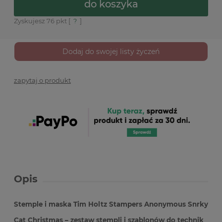
do koszyka
Zyskujesz
76
pkt [
?
]
Dodaj do swojej listy życzeń
zapytaj o produkt
Opis
Stemple i maska Tim Holtz Stampers Anonymous Snrky
Cat Christmas – zestaw stempli i szablonów do technik