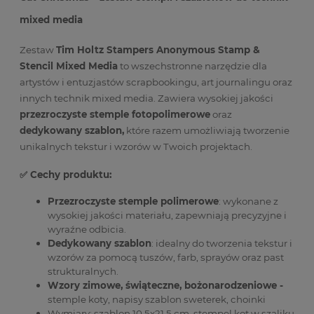
mixed media
Zestaw
Tim Holtz Stampers Anonymous Stamp &
Stencil Mixed Media
to wszechstronne narzędzie dla
artystów i entuzjastów scrapbookingu, art journalingu oraz
innych technik mixed media. Zawiera wysokiej jakości
przezroczyste stemple fotopolimerowe
oraz
dedykowany szablon,
które razem umożliwiają tworzenie
unikalnych tekstur i wzorów w Twoich projektach.
✅ Cechy produktu:
Przezroczyste stemple polimerowe
: wykonane z
wysokiej jakości materiału, zapewniają precyzyjne i
wyraźne odbicia.
Dedykowany szablon
: idealny do tworzenia tekstur i
wzorów za pomocą tuszów, farb, sprayów oraz past
strukturalnych.
Wzory zimowe, świąteczne, bożonarodzeniowe -
stemple koty, napisy szablon sweterek, choinki
Wymiary: szablon 10,5x21,5 cm, stempel kot w szaliku