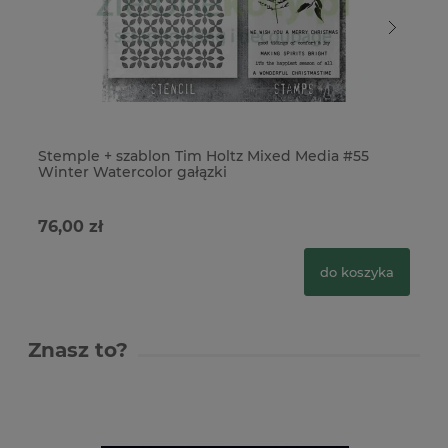
Stemple + szablon Tim Holtz Mixed Media #55
St
Winter Watercolor gałązki
Sk
76,00 zł
76
do koszyka
Znasz to?