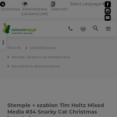
Select Language
▼
DOSTAWA
ZAMÓWIENIA
FAKTURY
ZAGRANICZNE
SCRAPBOOKING
Stemple i akcesoria do stemplowania
stemple zima, Bożenarodzenie
Stemple + szablon Tim Holtz Mixed
Media #34 Snarky Cat Christmas