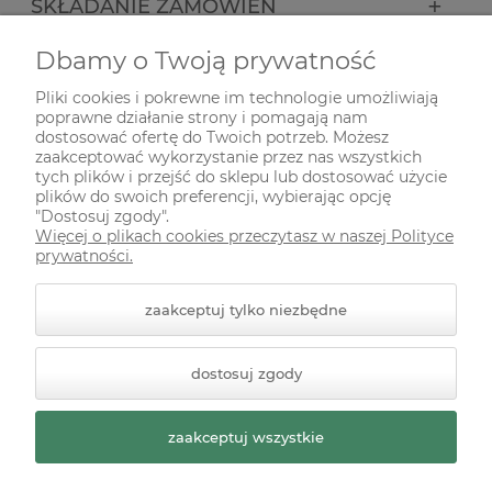
SKŁADANIE ZAMÓWIEŃ
Dbamy o Twoją prywatność
INFORMACJE
Pliki cookies i pokrewne im technologie umożliwiają
poprawne działanie strony i pomagają nam
ODWIEDŹ NAS NA
dostosować ofertę do Twoich potrzeb. Możesz
zaakceptować wykorzystanie przez nas wszystkich
tych plików i przejść do sklepu lub dostosować użycie
plików do swoich preferencji, wybierając opcję
"Dostosuj zgody".
Więcej o plikach cookies przeczytasz w naszej Polityce
prywatności.
zaakceptuj tylko niezbędne
© 2026 zielonekoty.pl. Wszelkie prawa zastrzeżone.
dostosuj zgody
Styl graficzny ShopGadget.pl
Sklep internetowy Shoper
Premium
zaakceptuj wszystkie