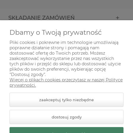
SKŁADANIE ZAMÓWIEŃ
Dbamy o Twoją prywatność
INFORMACJE
Pliki cookies i pokrewne im technologie umożliwiają
poprawne działanie strony i pomagają nam
ODWIEDŹ NAS NA
dostosować ofertę do Twoich potrzeb. Możesz
zaakceptować wykorzystanie przez nas wszystkich
tych plików i przejść do sklepu lub dostosować użycie
plików do swoich preferencji, wybierając opcję
"Dostosuj zgody".
Więcej o plikach cookies przeczytasz w naszej Polityce
prywatności.
zaakceptuj tylko niezbędne
© 2026 zielonekoty.pl. Wszelkie prawa zastrzeżone.
dostosuj zgody
Styl graficzny ShopGadget.pl
Sklep internetowy Shoper
Premium