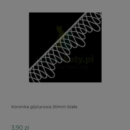
ia
Koronka gipiurowa 30mm biała
Ku
40
3,90 zł
2