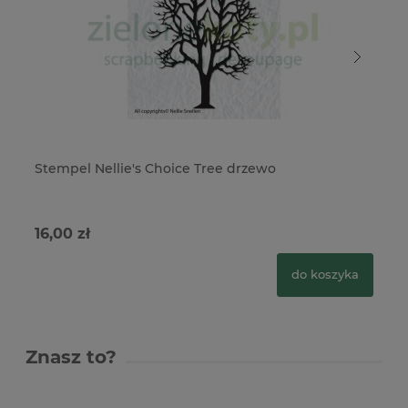
Stempel Nellie's Choice Tree drzewo
St
x
16,00 zł
19
do koszyka
Znasz to?