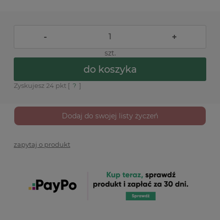
-
+
szt.
do koszyka
Zyskujesz
24
pkt [
?
]
Dodaj do swojej listy życzeń
zapytaj o produkt