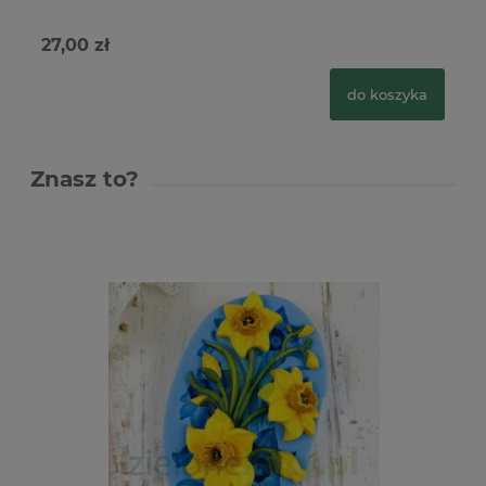
27,00 zł
18
do koszyka
Znasz to?