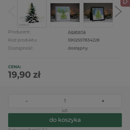
Producent:
Agateria
Kod produktu:
5902557834228
Dostępność:
dostępny
CENA:
19,90 zł
-
+
szt.
do koszyka
Zyskujesz
19
pkt [
?
]