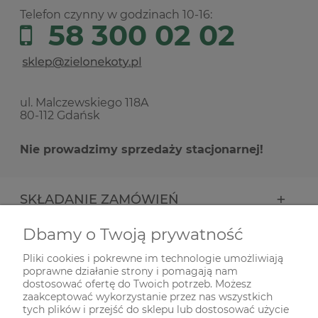
Telefon czynny w godzinach 10-16:
58 300 02 02
ul. Malczewskiego 118A
80-112 Gdańsk
Nie prowadzimy sprzedaży stacjonarnej!
SKŁADANIE ZAMÓWIEŃ
Dbamy o Twoją prywatność
INFORMACJE
Pliki cookies i pokrewne im technologie umożliwiają
poprawne działanie strony i pomagają nam
ODWIEDŹ NAS NA
dostosować ofertę do Twoich potrzeb. Możesz
zaakceptować wykorzystanie przez nas wszystkich
tych plików i przejść do sklepu lub dostosować użycie