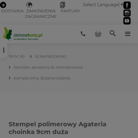
Select Language
▼
DOSTAWA
ZAMÓWIENIA
FAKTURY
ZAGRANICZNE
SCRAPBOOKING
Stemple i akcesoria do stemplowania
stemple zima, Bożenarodzenie
Stempel polimerowy Agateria
choinka 9cm duża