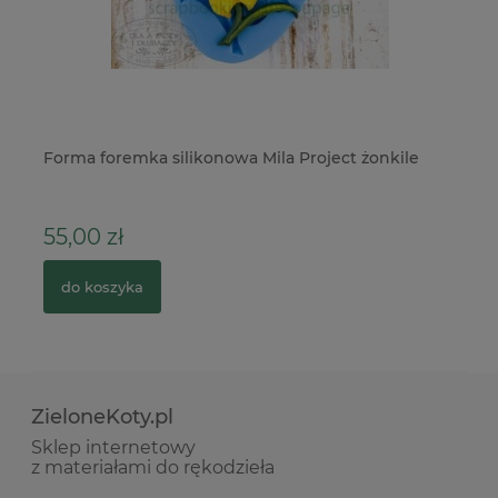
Forma foremka silikonowa Mila Project żonkile
Pa
Te
55,00 zł
3
do koszyka
ZieloneKoty.pl
Sklep internetowy
z materiałami do rękodzieła