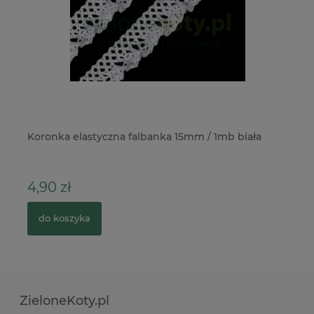
ć
Koronka elastyczna falbanka 15mm / 1mb biała
Wy
ru
4,90 zł
4
do koszyka
ZieloneKoty.pl