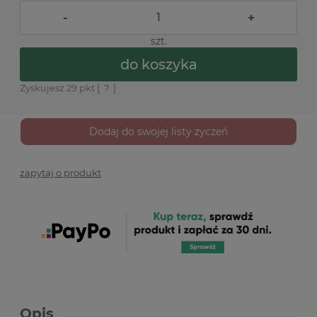
-
+
szt.
do koszyka
Zyskujesz
29
pkt [
?
]
Dodaj do swojej listy życzeń
zapytaj o produkt
Opis