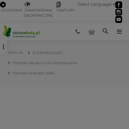
Select Language
▼
DOSTAWA
ZAMÓWIENIA
FAKTURY
ZAGRANICZNE
SCRAPBOOKING
Stemple i akcesoria do stemplowania
stemple zwierzęta, ptaki