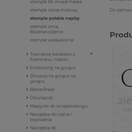
stemple tło mixed media
stemple różne motywy
Do zamoco
stemple polskie napisy
stemple zima,
Bożenarodzenie
Prod
stemple wielkanocne
Tworzenie kwiatków z
foamiranu i tkanin
Embossing na gorąco
Złocenia na gorąco na
gorąco
BetterPress
Dziurkacze
Maszynki do scrapbookingu
Narzędzia do cięcia i
bigowania
Narzędzia do