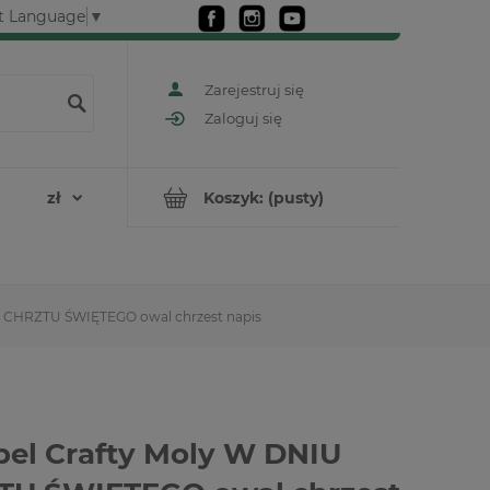
t Language
▼
Zarejestruj się
Zaloguj się
Koszyk:
(pusty)
U CHRZTU ŚWIĘTEGO owal chrzest napis
el Crafty Moly W DNIU