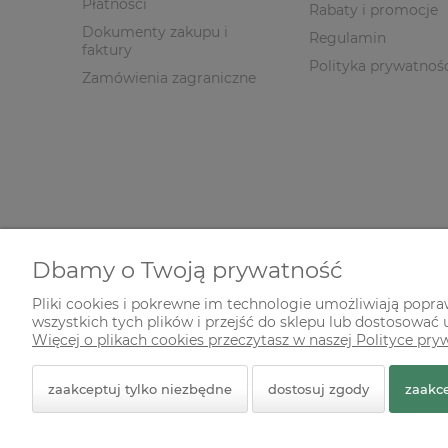
Płatności
Rabaty i promocje
Dokumenty zakupu i
Regulamin
faktury
Polityka prywatnoś
Zamówienia zagraniczne
Dbamy o Twoją prywatność
Pliki cookies i pokrewne im technologie umożliwiają popr
wszystkich tych plików i przejść do sklepu lub dostosować u
© 2026 zielonekoty.pl. Wszelkie prawa zastrzeżone.
Więcej o plikach cookies przeczytasz w naszej Polityce pry
Styl graficzny ShopGadget.pl
Sklep internetowy Shope
zaakceptuj tylko niezbędne
dostosuj zgody
zaakce