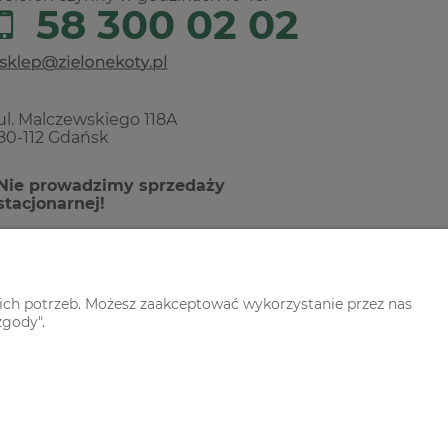
58 300 02 02
ul. Malczewskiego 118A
80-112 Gdańsk
Nie prowadzimy sprzedaży
stacjonarnej!
ich potrzeb. Możesz zaakceptować wykorzystanie przez nas
zgody".