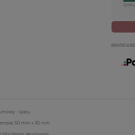
Zysku
zapytaj o p
umowy - szary.
empla: 50 mm x 30 mm
z bloczkiem akrylowym.