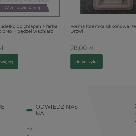
udełko do chlapań + farba
Forma foremka silikonowa Pe
lorex + pędzel wachlarz
Drzwi
zł
28,00 zł
 więcej
do koszyka
JE
ODWIEDŹ NAS
NA
Blog