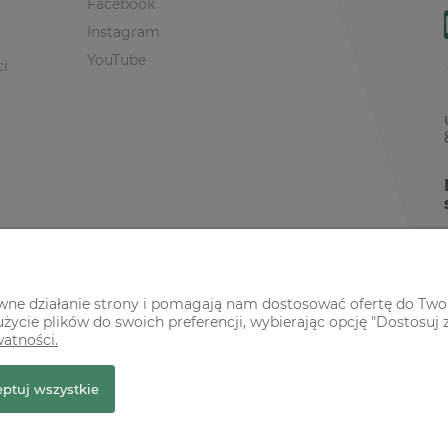
Facebook
Instagram
YouTube
ci
awne działanie strony i pomagają nam dostosować ofertę do Two
życie plików do swoich preferencji, wybierając opcję "Dostosuj 
watności.
r Premium
ptuj wszystkie