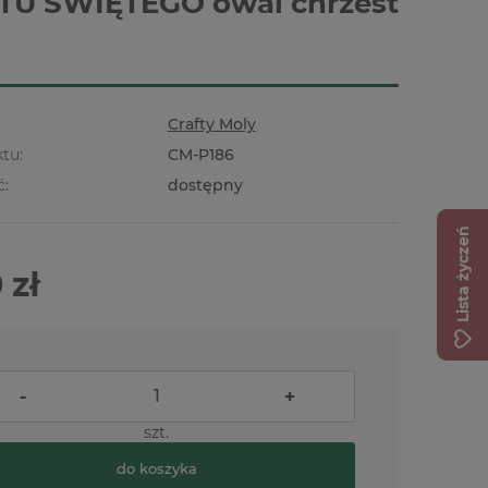
TU ŚWIĘTEGO owal chrzest
Crafty Moly
tu:
CM-P186
ć:
dostępny
Lista życzeń
 zł
-
+
szt.
do koszyka