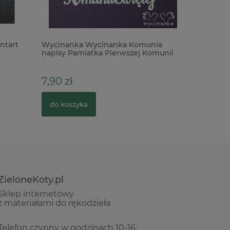
ntart
Wycinanka Wycinanka Komunia
Dodatki T
napisy Pamiatka Pierwszej Komunii
Halloween
Św. x
2cm
7,90 zł
39,00 z
do koszyka
do kosz
ZieloneKoty.pl
Sklep internetowy
z materiałami do rękodzieła
Telefon czynny w godzinach 10-16: