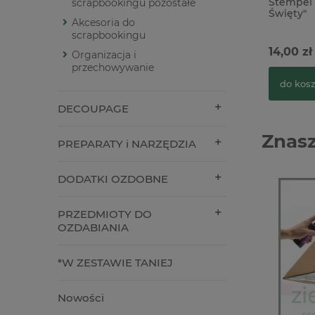
Stempel 
scrapbookingu pozostałe
Święty"
Akcesoria do
scrapbookingu
14,00 zł
Organizacja i
przechowywanie
do kos
DECOUPAGE
Znasz
PREPARATY i NARZĘDZIA
DODATKI OZDOBNE
PRZEDMIOTY DO
OZDABIANIA
*W ZESTAWIE TANIEJ
Nowości