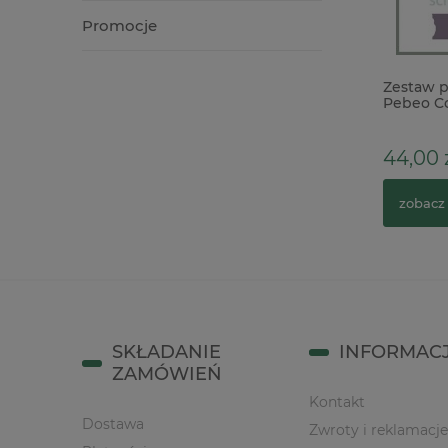
Promocje
Gips dekoracyjny premium lekki
Zestaw p
wytrzymały biały 500g
Pebeo Co
12,90 zł
44,00 
do koszyka
zobacz
SKŁADANIE
INFORMAC
ZAMÓWIEŃ
Kontakt
Dostawa
Zwroty i reklamacje