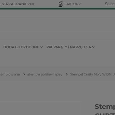
Selec
NIA ZAGRANICZNE
FAKTURY
DODATKI OZDOBNE
PREPARATY i NARZĘDZIA
 stemplowania
stemple polskie napisy
Stempel Crafty Moly W DNI
Stemp