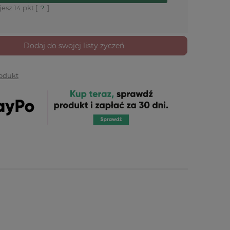
jesz
14
pkt [
?
]
Dodaj do swojej listy życzeń
rodukt