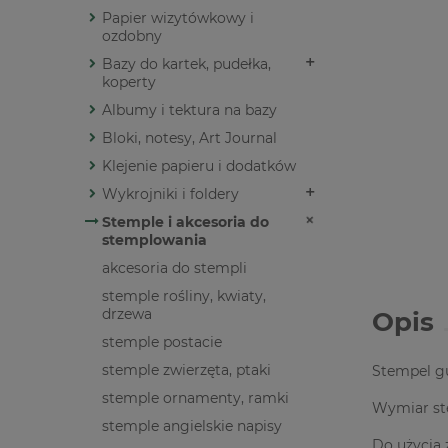
Papier wizytówkowy i
ozdobny
Bazy do kartek, pudełka,
koperty
Albumy i tektura na bazy
Bloki, notesy, Art Journal
Klejenie papieru i dodatków
Wykrojniki i foldery
Stemple i akcesoria do
stemplowania
akcesoria do stempli
stemple rośliny, kwiaty,
drzewa
Opis
stemple postacie
stemple zwierzęta, ptaki
Stempel g
stemple ornamenty, ramki
Wymiar st
stemple angielskie napisy
Do użycia 