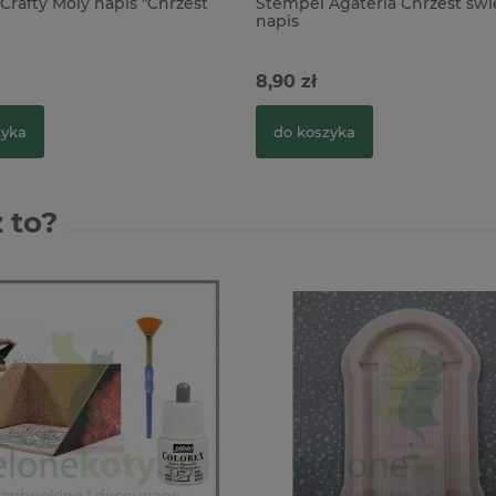
Crafty Moly napis "Chrzest
Stempel Agateria Chrzest świ
napis
8,90 zł
zyka
do koszyka
 to?