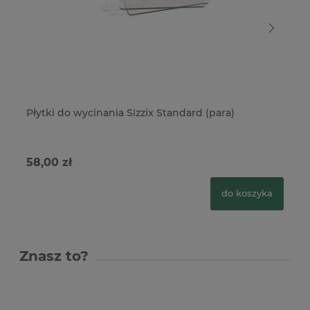
Płytki do wycinania Sizzix Standard (para)
Ma
58,00 zł
51
do koszyka
Znasz to?