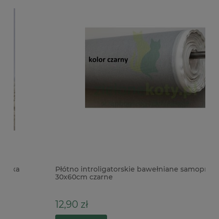
Płótno introligatorskie bawełniane samoprzylepne
Pa
30x60cm czarne
Te
12,90 zł
3