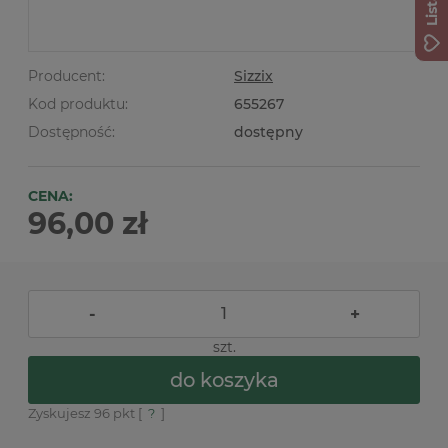
Producent:
Sizzix
Kod produktu:
655267
Dostępność:
dostępny
CENA:
96,00 zł
-
+
szt.
do koszyka
Zyskujesz
96
pkt [
?
]