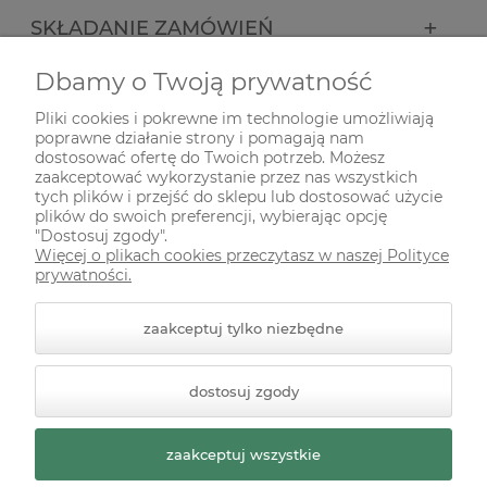
SKŁADANIE ZAMÓWIEŃ
Dbamy o Twoją prywatność
INFORMACJE
Pliki cookies i pokrewne im technologie umożliwiają
poprawne działanie strony i pomagają nam
ODWIEDŹ NAS NA
dostosować ofertę do Twoich potrzeb. Możesz
zaakceptować wykorzystanie przez nas wszystkich
tych plików i przejść do sklepu lub dostosować użycie
plików do swoich preferencji, wybierając opcję
"Dostosuj zgody".
Więcej o plikach cookies przeczytasz w naszej Polityce
prywatności.
zaakceptuj tylko niezbędne
© 2026 zielonekoty.pl. Wszelkie prawa zastrzeżone.
dostosuj zgody
Styl graficzny ShopGadget.pl
Sklep internetowy Shoper
Premium
zaakceptuj wszystkie