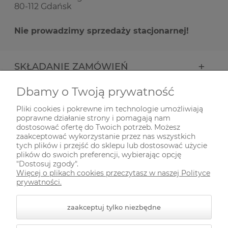
80-112 Gdańsk
Nie prowadzimy sprzedaży stacjonarnej!
SKŁADANIE ZAMÓWIEŃ
Dbamy o Twoją prywatność
INFORMACJE
Pliki cookies i pokrewne im technologie umożliwiają
poprawne działanie strony i pomagają nam
ODWIEDŹ NAS NA
dostosować ofertę do Twoich potrzeb. Możesz
zaakceptować wykorzystanie przez nas wszystkich
tych plików i przejść do sklepu lub dostosować użycie
plików do swoich preferencji, wybierając opcję
"Dostosuj zgody".
Więcej o plikach cookies przeczytasz w naszej Polityce
prywatności.
zaakceptuj tylko niezbędne