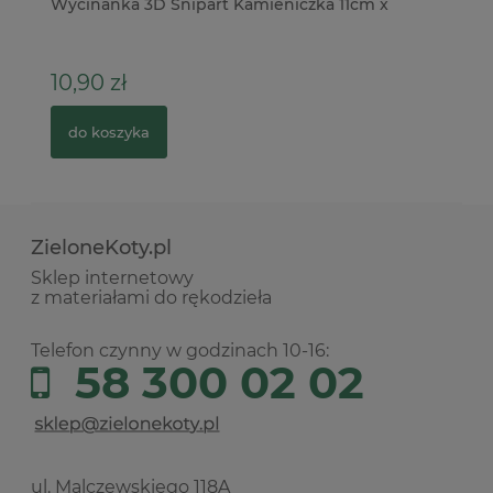
Wycinanka 3D Snipart Kamieniczka 11cm x
Me
10,90 zł
1,
do koszyka
ZieloneKoty.pl
Sklep internetowy
z materiałami do rękodzieła
Telefon czynny w godzinach 10-16:
58 300 02 02
ul. Malczewskiego 118A