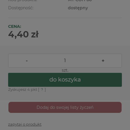
Dostępność:
dostępny
CENA:
4,40 zł
-
+
szt.
do koszyka
Zyskujesz
4
pkt [
?
]
Dodaj do swojej listy życzeń
zapytaj o produkt