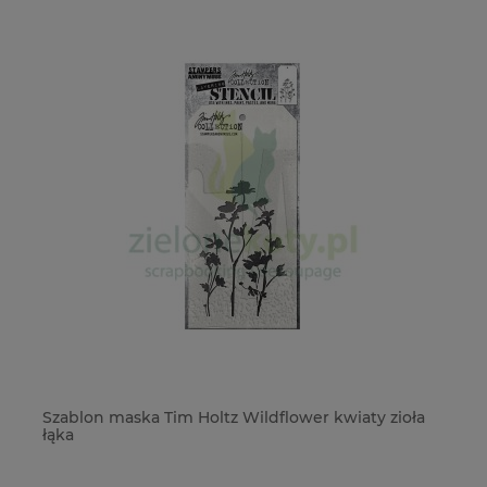
ag
Szablon maska Tim Holtz Wildflower kwiaty zioła
Wy
łąka
bo