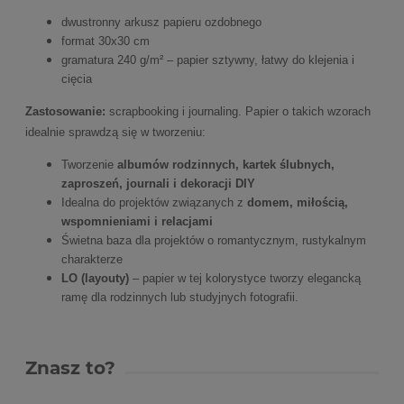
dwustronny arkusz papieru ozdobnego
format 30x30 cm
gramatura 240 g/m² – papier sztywny, łatwy do klejenia i
cięcia
Zastosowanie:
scrapbooking i journaling. Papier o takich wzorach
idealnie sprawdzą się w tworzeniu:
Tworzenie
albumów rodzinnych, kartek ślubnych,
zaproszeń, journali i dekoracji DIY
Idealna do projektów związanych z
domem, miłością,
wspomnieniami i relacjami
Świetna baza dla projektów o romantycznym, rustykalnym
charakterze
LO (layouty)
– papier w tej kolorystyce tworzy elegancką
ramę dla rodzinnych lub studyjnych fotografii.
Znasz to?