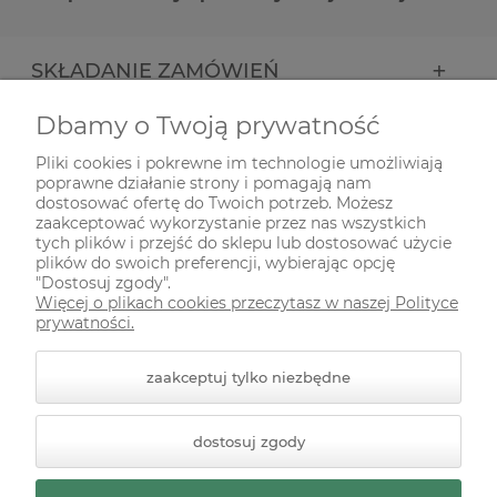
SKŁADANIE ZAMÓWIEŃ
Dbamy o Twoją prywatność
INFORMACJE
Pliki cookies i pokrewne im technologie umożliwiają
poprawne działanie strony i pomagają nam
ODWIEDŹ NAS NA
dostosować ofertę do Twoich potrzeb. Możesz
zaakceptować wykorzystanie przez nas wszystkich
tych plików i przejść do sklepu lub dostosować użycie
plików do swoich preferencji, wybierając opcję
"Dostosuj zgody".
Więcej o plikach cookies przeczytasz w naszej Polityce
prywatności.
zaakceptuj tylko niezbędne
© 2026 zielonekoty.pl. Wszelkie prawa zastrzeżone.
dostosuj zgody
Styl graficzny ShopGadget.pl
Sklep internetowy Shoper
Premium