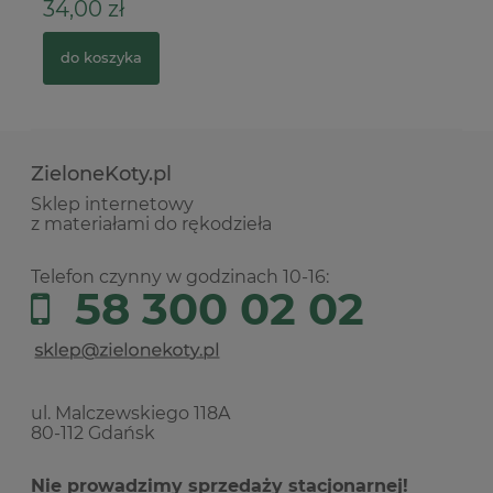
34,00 zł
7
do koszyka
ZieloneKoty.pl
Sklep internetowy
z materiałami do rękodzieła
Telefon czynny w godzinach 10-16:
58 300 02 02
ul. Malczewskiego 118A
80-112 Gdańsk
Nie prowadzimy sprzedaży stacjonarnej!