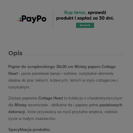
Opis
Papier do scrapbookingu 30x30 cm Mintay papers Cottage
Heart
- jasne pastelowe barwy i sielskie, rustykalne elementy
idealne do prac lekkich, kobiecych, letnich w stylu cottagecore i
rustykalnym.
Zestaw papierów
Cottage Heart
to kolekcja o charakterystycznym
dla
Mintay
wzornictwie - delikatne tła i papiery pełne
pastelowych
dekoracji
, które przywodzą na myśl przytulne wnętrza, sielskie
życie w małym miasteczku
Specyfikacja produktu: