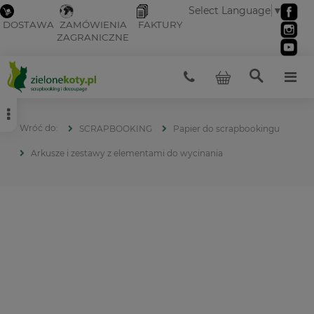
Select Language
▼
DOSTAWA
ZAMÓWIENIA
FAKTURY
ZAGRANICZNE
SCRAPBOOKING
Papier do scrapbookingu
Arkusze i zestawy z elementami do wycinania