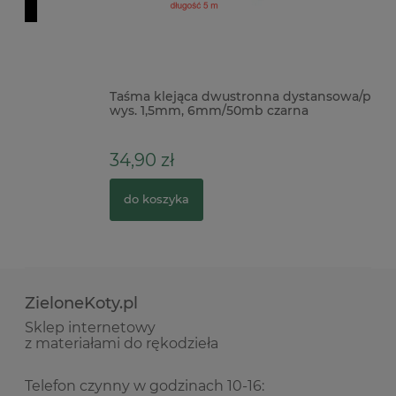
Taśma klejąca dwustronna dystansowa/piankowa
Fo
wys. 1,5mm, 6mm/50mb czarna
34,90 zł
5
do koszyka
ZieloneKoty.pl
Sklep internetowy
z materiałami do rękodzieła
Telefon czynny w godzinach 10-16: